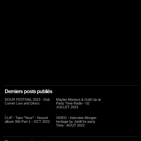
Derniers posts publiés
DOUR FESTIVAL 2023 - Dub
Maylan Manaza & Gold Up at
Corner Live and Direct
Party Time Radio - 02
JUILLET 2023
CLIP - Tairo "Nour" - Nouvel
VIDEO - Interview Morgan
album 360 Part 1 - OCT 2022
heritage by Jahill for party
Time - AOUT 2022