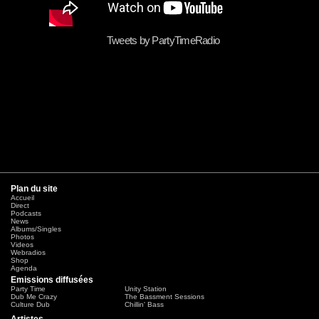
Tweets by PartyTimeRadio
Plan du site
Accueil
Direct
Podcasts
News
Albums/Singles
Photos
Videos
Webradios
Shop
Agenda
Emissions diffusées
Party Time
Unity Station
Dub Me Crazy
The Bassment Sessions
Culture Dub
Chillin' Bass