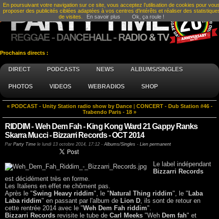
En poursuivant votre navigation sur ce site, vous acceptez l’utilisation de cookies pour vou
proposer des publicités ciblées adaptées à vos centres d’intérêts et réaliser des statistique
de visites.
En savoir plus
Ok, ça roule !
Prochains directs :
DIRECT
PODCASTS
NEWS
ALBUMS/SINGLES
PHOTOS
VIDEOS
WEBRADIOS
SHOP
« PODCAST - Unity Station radio show by Dance
|
CONCERT - Dub Station #46 -
Trabendo Paris - 18 »
RIDDIM - Weh Dem Fah - King Kong Ward 21 Gappy Ranks
Skarra Mucci - Bizzarri Records - OCT 2014
Par
Party Time
le
lundi 13 octobre 2014, 17:12
-
Albums/Singles
-
Lien permanent
Le label indépendant
Bizzarri Records
est décidément très en forme.
Les Italiens en effet ne chôment pas.
Après le "
Swing Heavy riddim
", le "
Natural Thing riddim
", le "
Laba
Laba riddim
" en passant par l'album de
Lion D
, ils sont de retour en
cette rentrée 2014 avec le "
Weh Dem Fah riddim
".
Bizzarri Records
revisite le tube de
Carl Meeks
"Weh
Dem fah
" et