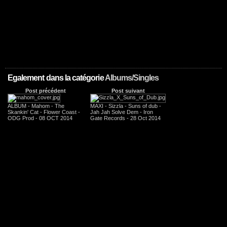
Egalement dans la catégorie
Albums/Singles
Post précédent
Post suivant
ALBUM - Mahom - The
MAXI - Sizzla - Suns of dub -
Skankin' Cat - Flower Coast -
Jah Jah Solve Dem - Iron
ODG Prod - 08 OCT 2014
Gate Records - 28 Oct 2014