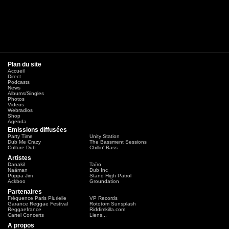
Plan du site
Accueil
Direct
Podcasts
News
Albums/Singles
Photos
Videos
Webradios
Shop
Agenda
Emissions diffusées
Party Time
Unity Station
Dub Me Crazy
The Bassment Sessions
Culture Dub
Chillin' Bass
Artistes
Danakil
Taïro
Naâman
Dub Inc
Puppa Jim
Stand High Patrol
Ackboo
Groundation
Partenaires
Fréquence Paris Plurielle
VP Records
Garance Reggae Festival
Rototom Sunsplash
Reggaefrance
Riddimkilla.com
Cartel Concerts
Liens...
A propos