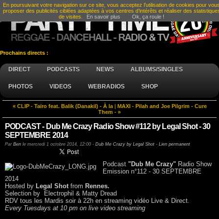
En poursuivant votre navigation sur ce site, vous acceptez l’utilisation de cookies pour vou
proposer des publicités ciblées adaptées à vos centres d’intérêts et réaliser des statistique
de visites.
En savoir plus
Ok, ça roule !
Prochains directs :
DIRECT
PODCASTS
NEWS
ALBUMS/SINGLES
PHOTOS
VIDEOS
WEBRADIOS
SHOP
« CLIP - Taïro feat. Balik (Danakil) - À la
|
MAXI - Pilah and Joe Pilgrim - Cure
Them - »
PODCAST - Dub Me Crazy Radio Show #112 by Legal Shot - 30
SEPTEMBRE 2014
Par
Ben
le
mercredi 1 octobre 2014, 12:00
-
Dub Me Crazy by Legal Shot
-
Lien permanent
Podcast
"Dub Me Crazy"
Radio Show
Emission n°112 - 30 SEPTEMBRE
2014
Hosted by
Legal Shot
from
Rennes.
Selection by Electrophil & Matty Dread
RDV tous les Mardis soir à 22h en streaming vidéo Live & Direct.
Every Tuesdays at 10 pm on live video streaming