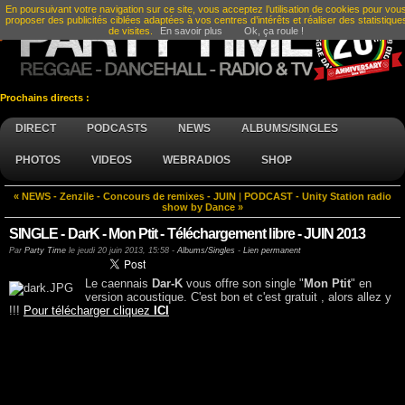
En poursuivant votre navigation sur ce site, vous acceptez l’utilisation de cookies pour vou
proposer des publicités ciblées adaptées à vos centres d’intérêts et réaliser des statistique
de visites.
En savoir plus
Ok, ça roule !
Prochains directs :
DIRECT
PODCASTS
NEWS
ALBUMS/SINGLES
PHOTOS
VIDEOS
WEBRADIOS
SHOP
« NEWS - Zenzile - Concours de remixes - JUIN
|
PODCAST - Unity Station radio
show by Dance »
SINGLE - DarK - Mon Ptit - Téléchargement libre - JUIN 2013
Par
Party Time
le
jeudi 20 juin 2013, 15:58
-
Albums/Singles
-
Lien permanent
Le caennais
Dar-K
vous offre son single "
Mon Ptit
" en
version acoustique. C'est bon et c'est gratuit , alors allez y
!!!
Pour télécharger cliquez
ICI