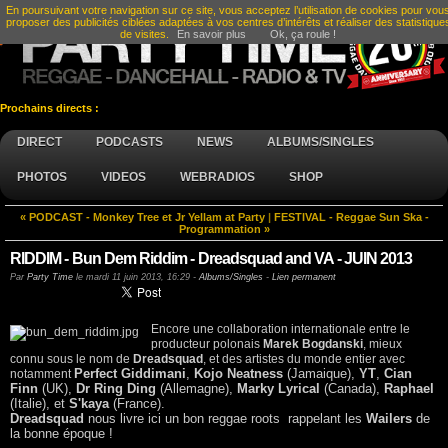
En poursuivant votre navigation sur ce site, vous acceptez l’utilisation de cookies pour vou
proposer des publicités ciblées adaptées à vos centres d’intérêts et réaliser des statistique
de visites.
En savoir plus
Ok, ça roule !
Prochains directs :
DIRECT
PODCASTS
NEWS
ALBUMS/SINGLES
PHOTOS
VIDEOS
WEBRADIOS
SHOP
« PODCAST - Monkey Tree et Jr Yellam at Party
|
FESTIVAL - Reggae Sun Ska -
Programmation »
RIDDIM - Bun Dem Riddim - Dreadsquad and VA - JUIN 2013
Par
Party Time
le
mardi 11 juin 2013, 16:29
-
Albums/Singles
-
Lien permanent
Encore une collaboration internationale entre le
producteur polonais
Marek Bogdanski
, mieux
connu sous le nom de
Dreadsquad
, et des artistes du monde entier avec
Perfect Giddimani
,
Kojo Neatness
(Jamaique),
YT
,
Cian
notamment
Finn
(UK),
Dr Ring Ding
(Allemagne),
Marky Lyrical
(Canada),
Raphael
(Italie), et
S'kaya
(France).
Dreadsquad
nous livre ici un bon reggae roots rappelant les
Wailers
de
la bonne époque !