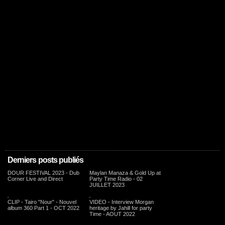
Derniers posts publiés
DOUR FESTIVAL 2023 - Dub
Maylan Manaza & Gold Up at
Corner Live and Direct
Party Time Radio - 02
JUILLET 2023
CLIP - Tairo "Nour" - Nouvel
VIDEO - Interview Morgan
album 360 Part 1 - OCT 2022
heritage by Jahill for party
Time - AOUT 2022