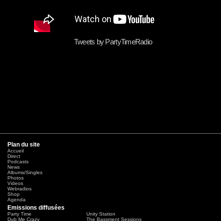
Tweets by PartyTimeRadio
Plan du site
Accueil
Direct
Podcasts
News
Albums/Singles
Photos
Videos
Webradios
Shop
Agenda
Emissions diffusées
Party Time
Unity Station
Dub Me Crazy
The Bassment Sessions