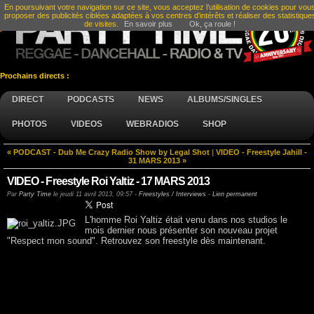
En poursuivant votre navigation sur ce site, vous acceptez l’utilisation de cookies pour vou
proposer des publicités ciblées adaptées à vos centres d’intérêts et réaliser des statistique
de visites.
En savoir plus
Ok, ça roule !
Prochains directs :
DIRECT
PODCASTS
NEWS
ALBUMS/SINGLES
PHOTOS
VIDEOS
WEBRADIOS
SHOP
« PODCAST - Dub Me Crazy Radio Show by Legal Shot
|
VIDEO - Freestyle Jahill -
31 MARS 2013 »
VIDEO - Freestyle Roi Yaltiz - 17 MARS 2013
Par
Party Time
le
jeudi 11 avril 2013, 09:57
-
Freestyles / Interviews
-
Lien permanent
L'homme Roi Yaltiz était venu dans nos studios le
mois dernier nous présenter son nouveau projet
"Respect mon sound". Retrouvez son freestyle dès maintenant.