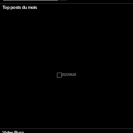
Top posts du mois
Rien à afficher
•
Video Buzz