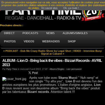
En poursuivant votre navigation sur ce site, vous acceptez l’utilisation de cookies pour vou
proposer des publicités ciblées adaptées à vos centres d’intérêts et réaliser des statistique
de visites.
En savoir plus
Ok, ça roule !
Prochains directs :
DIRECT
PODCASTS
NEWS
ALBUMS/SINGLES
PHOTOS
VIDEOS
WEBRADIOS
SHOP
« PODCAST - Dub Me Crazy Radio Show by Legal Shot
|
VIDEO - Interview Busy
Signal at Cabaret »
ALBUM - Lion D - Bring back the vibes - Bizzari Records - AVRIL
2013
Par
Party Time
le
mercredi 3 avril 2013, 17:22
-
Albums/Singles
-
Lien permanent
Après son tube avec
Skarra Mucci
" Nuh ramp" et
son single "Try afta you",
Lion D
est devenu l'un des
artistes européens les plus prometteurs. L'italien d'origine anglaise,
Lion
D
nous revient avec son deuxième album "Bring back the vibes" produit
par les talentueux
Bizarri records
. Attention talent !!!