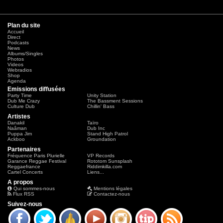
Plan du site
Accueil
Direct
Podcasts
News
Albums/Singles
Photos
Videos
Webradios
Shop
Agenda
Emissions diffusées
Party Time
Unity Station
Dub Me Crazy
The Bassment Sessions
Culture Dub
Chillin' Bass
Artistes
Danakil
Taïro
Naâman
Dub Inc
Puppa Jim
Stand High Patrol
Ackboo
Groundation
Partenaires
Fréquence Paris Plurielle
VP Records
Garance Reggae Festival
Rototom Sunsplash
Reggaefrance
Riddimkilla.com
Cartel Concerts
Liens...
A propos
Qui sommes-nous
Mentions légales
Flux RSS
Contactez-nous
Suivez-nous