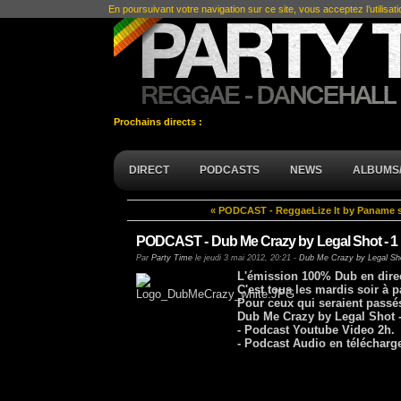
En poursuivant votre navigation sur ce site, vous acceptez l’utilisat
Prochains directs :
DIRECT
PODCASTS
NEWS
ALBUMS/
« PODCAST - ReggaeLize It by Paname s
PODCAST - Dub Me Crazy by Legal Shot - 1
Par
Party Time
le
jeudi 3 mai 2012, 20:21
-
Dub Me Crazy by Legal Sh
L'émission 100% Dub en dire
C'est tous les mardis soir à p
Pour ceux qui seraient passés
Dub Me Crazy by Legal Shot -
- Podcast Youtube Video 2h.
- Podcast Audio en télécharg