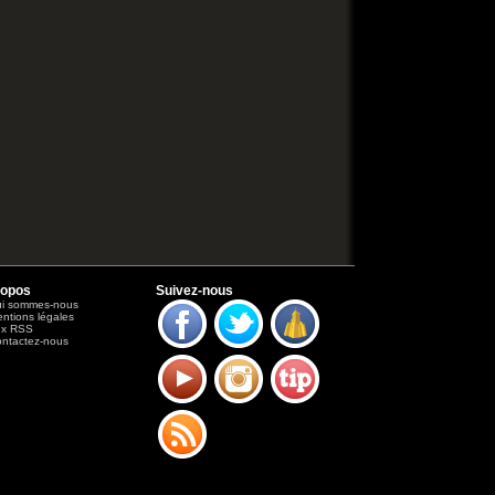
ropos
Suivez-nous
i sommes-nous
ntions légales
ux RSS
ntactez-nous