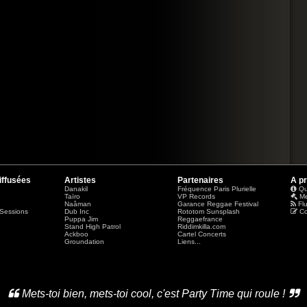
iffusées
Artistes
Partenaires
A p
Danakil
Fréquence Paris Plurielle
Qu
Taïro
VP Records
Me
Naâman
Garance Reggae Festival
Fl
Sessions
Dub Inc
Rototom Sunsplash
Co
Puppa Jim
Reggaefrance
Stand High Patrol
Riddimkilla.com
Ackboo
Cartel Concerts
Groundation
Liens...
Mets-toi bien, mets-toi cool, c'est Party Time qui roule !