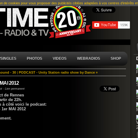
ion de cookies pour vous proposer des publicités ciblées adaptées à vos centres d’intérêts et r
SINGLES
PHOTOS
VIDEOS
WEBRADIOS
SHOP
ound - 30
|
PODCAST - Unity Station radio show by Dance »
 MAI 2012
ot
-
Lien permanent
ct de Rennes
artir de 22h.
 à côté voici le podcast:
 1er MAI 2012
ement.