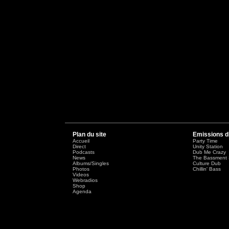
Plan du site
Emissions d
Accueil
Party Time
Direct
Unity Station
Podcasts
Dub Me Crazy
News
The Bassment 
Albums/Singles
Culture Dub
Photos
Chillin' Bass
Videos
Webradios
Shop
Agenda