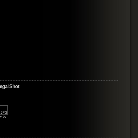
egal Shot
y by