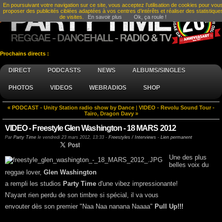
En poursuivant votre navigation sur ce site, vous acceptez l’utilisation de cookies pour vou
proposer des publicités ciblées adaptées à vos centres d’intérêts et réaliser des statistique
de visites.
En savoir plus
Ok, ça roule !
Prochains directs :
DIRECT
PODCASTS
NEWS
ALBUMS/SINGLES
PHOTOS
VIDEOS
WEBRADIOS
SHOP
« PODCAST - Unity Station radio show by Dance
|
VIDEO - Revolu Sound Tour -
Taïro, Dragon Davy »
VIDEO - Freestyle Glen Washington - 18 MARS 2012
Par
Party Time
le
vendredi 23 mars 2012, 13:33
-
Freestyles / Interviews
-
Lien permanent
Une des plus
belles voix du
reggae lover,
Glen Washington
a rempli les studios
Party Time
d'une vibez impressionante!
N'ayant rien perdu de son timbre si spécial, il va vous
envouter dès son premier "Naa Naa nanana Naaaa"
Pull Up!!!