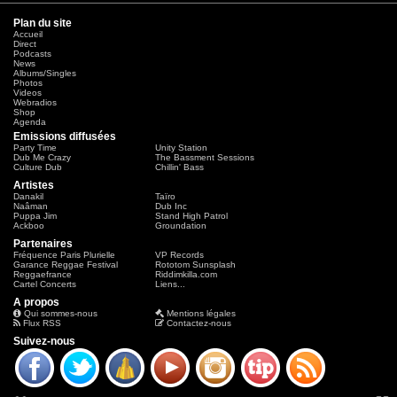
Plan du site
Accueil
Direct
Podcasts
News
Albums/Singles
Photos
Videos
Webradios
Shop
Agenda
Emissions diffusées
Party Time
Unity Station
Dub Me Crazy
The Bassment Sessions
Culture Dub
Chillin' Bass
Artistes
Danakil
Taïro
Naâman
Dub Inc
Puppa Jim
Stand High Patrol
Ackboo
Groundation
Partenaires
Fréquence Paris Plurielle
VP Records
Garance Reggae Festival
Rototom Sunsplash
Reggaefrance
Riddimkilla.com
Cartel Concerts
Liens...
A propos
Qui sommes-nous
Mentions légales
Flux RSS
Contactez-nous
Suivez-nous