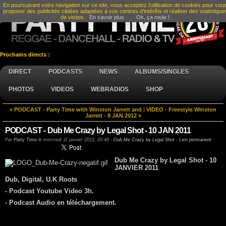
En poursuivant votre navigation sur ce site, vous acceptez l’utilisation de cookies pour vou
proposer des publicités ciblées adaptées à vos centres d’intérêts et réaliser des statistique
de visites.
En savoir plus
Ok, ça roule !
Prochains directs :
DIRECT
PODCASTS
NEWS
ALBUMS/SINGLES
PHOTOS
VIDEOS
WEBRADIOS
SHOP
« PODCAST - Party Time with Winston Jarrett and
|
VIDEO - Freestyle Winston
Jarrett - 8 JAN 2012 »
PODCAST - Dub Me Crazy by Legal Shot - 10 JAN 2011
Par
Party Time
le
mercredi 11 janvier 2012, 20:48
-
Dub Me Crazy by Legal Shot
-
Lien permanent
Dub Me Crazy by Legal Shot - 10
JANVIER 2011
Dub, Digital, U.K Roots
- Podcast Youtube Video 3h.
- Podcast Audio en téléchargement.