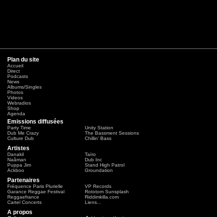
Plan du site
Accueil
Direct
Podcasts
News
Albums/Singles
Photos
Videos
Webradios
Shop
Agenda
Emissions diffusées
Party Time
Unity Station
Dub Me Crazy
The Bassment Sessions
Culture Dub
Chillin' Bass
Artistes
Danakil
Taïro
Naâman
Dub Inc
Puppa Jim
Stand High Patrol
Ackboo
Groundation
Partenaires
Fréquence Paris Plurielle
VP Records
Garance Reggae Festival
Rototom Sunsplash
Reggaefrance
Riddimkilla.com
Cartel Concerts
Liens...
A propos