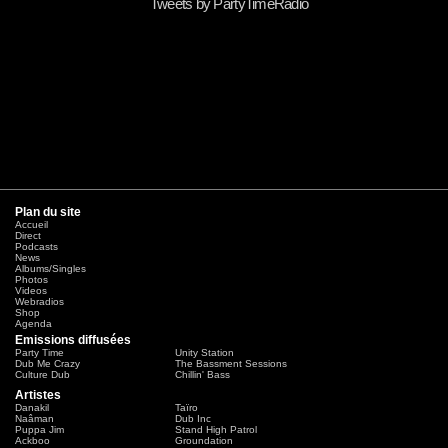
Tweets by PartyTimeRadio
Plan du site
Accueil
Direct
Podcasts
News
Albums/Singles
Photos
Videos
Webradios
Shop
Agenda
Emissions diffusées
Party Time
Unity Station
Dub Me Crazy
The Bassment Sessions
Culture Dub
Chillin' Bass
Artistes
Danakil
Taïro
Naâman
Dub Inc
Puppa Jim
Stand High Patrol
Ackboo
Groundation