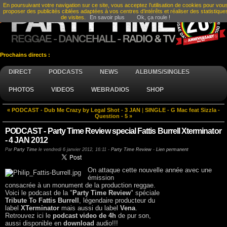
En poursuivant votre navigation sur ce site, vous acceptez l’utilisation de cookies pour vou
proposer des publicités ciblées adaptées à vos centres d’intérêts et réaliser des statistique
de visites.
En savoir plus
Ok, ça roule !
Prochains directs :
DIRECT
PODCASTS
NEWS
ALBUMS/SINGLES
PHOTOS
VIDEOS
WEBRADIOS
SHOP
« PODCAST - Dub Me Crazy by Legal Shot - 3 JAN
|
SINGLE - G Mac feat Sizzla -
Question - 5 »
PODCAST - Party Time Review special Fattis Burrell Xterminator
- 4 JAN 2012
Par
Party Time
le
vendredi 6 janvier 2012, 16:11
-
Party Time Review
-
Lien permanent
On attaque cette nouvelle année avec une
émission
consacrée à un monument de la production reggae.
Voici le podcast de la "
Party Time Review
" spéciale
Tribute To Fattis Burrell
, légendaire producteur du
label
XTerminator
mais aussi du label
Vena
.
Retrouvez ici le
podcast video de 4h
de pur son,
aussi disponible en
download
audio!!!