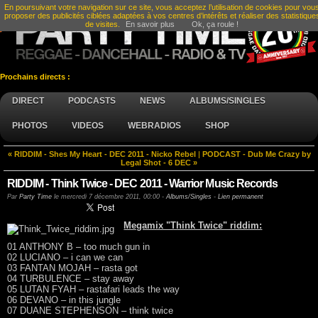
En poursuivant votre navigation sur ce site, vous acceptez l’utilisation de cookies pour vou
proposer des publicités ciblées adaptées à vos centres d’intérêts et réaliser des statistique
de visites.
En savoir plus
Ok, ça roule !
Prochains directs :
DIRECT
PODCASTS
NEWS
ALBUMS/SINGLES
PHOTOS
VIDEOS
WEBRADIOS
SHOP
« RIDDIM - Shes My Heart - DEC 2011 - Nicko Rebel
|
PODCAST - Dub Me Crazy by
Legal Shot - 6 DEC »
RIDDIM - Think Twice - DEC 2011 - Warrior Music Records
Par
Party Time
le
mercredi 7 décembre 2011, 00:00
-
Albums/Singles
-
Lien permanent
Megamix "Think Twice" riddim:
01 ANTHONY B – too much gun in
02 LUCIANO – i can we can
03 FANTAN MOJAH – rasta got
04 TURBULENCE – stay away
05 LUTAN FYAH – rastafari leads the way
06 DEVANO – in this jungle
07 DUANE STEPHENSON – think twice