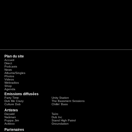
Plan du site
Accueil
Direct
Podcasts
News
Albums/Singles
Photos
Videos
Webradios
Shop
Agenda
Emissions diffusées
Party Time
Unity Station
Dub Me Crazy
The Bassment Sessions
Culture Dub
Chillin' Bass
Artistes
Danakil
Taïro
Naâman
Dub Inc
Puppa Jim
Stand High Patrol
Ackboo
Groundation
Partenaires