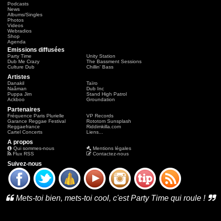
Podcasts
News
Albums/Singles
Photos
Videos
Webradios
Shop
Agenda
Emissions diffusées
Party Time
Unity Station
Dub Me Crazy
The Bassment Sessions
Culture Dub
Chillin' Bass
Artistes
Danakil
Taïro
Naâman
Dub Inc
Puppa Jim
Stand High Patrol
Ackboo
Groundation
Partenaires
Fréquence Paris Plurielle
VP Records
Garance Reggae Festival
Rototom Sunsplash
Reggaefrance
Riddimkilla.com
Cartel Concerts
Liens...
A propos
Qui sommes-nous
Mentions légales
Flux RSS
Contactez-nous
Suivez-nous
Mets-toi bien, mets-toi cool, c'est Party Time qui roule !