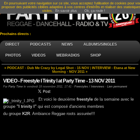
En poursuivant votre navigation sur ce site, vous acceptez l’utilisation de cookies pour vo
proposer des publicités ciblées adaptées à vos centres d’intérêts et réaliser des statistique
visites.
En savoir plus
Ok, ça roule !
Prochains directs :
DIRECT
PODCASTS
NEWS
ALBUMS/SINGLES
PHOTOS
VIDEOS
WEBRADIOS
SHOP
« PODCAST - Dub Me Crazy by Legal Shot - 15 NOV
|
INTERVIEW - Etana at New
Morning - NOV 2011 »
VIDEO - Freestyle I Trinity I at Party Time - 13 NOV 2011
Par
Party Time
le
vendredi 18 novembre 2011, 17:41
-
Freestyles / Interviews
-
Lien permanent
Et voici le deuxième
freestyle
de la semaine avec le
groupe
"I trinity I"
qui est composé d'anciens membres
du groupe
K2R
. Ambiance Reggae roots assurée!!!