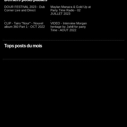
DOUR FESTIVAL 2023 - Dub
Maylan Manaza & Gold Up at
Corner Live and Direct
Party Time Radio - 02
JUILLET 2023
CLIP - Tairo "Nour" - Nouvel
VIDEO - Interview Morgan
album 360 Part 1 - OCT 2022
heritage by Jahill for party
Time - AOUT 2022
Tops posts du mois
Rien à afficher