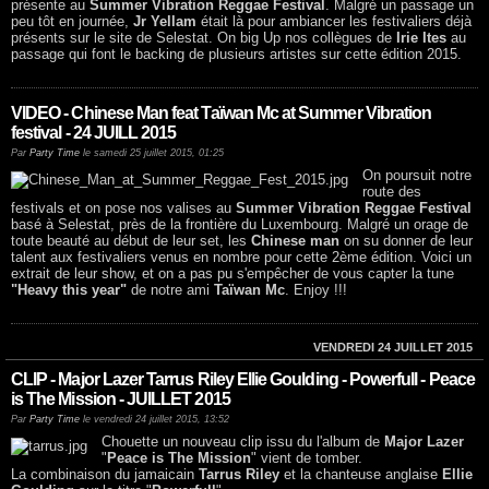
présente au
Summer Vibration Reggae Festival
. Malgré un passage un
peu tôt en journée,
Jr Yellam
était là pour ambiancer les festivaliers déjà
présents sur le site de Selestat. On big Up nos collègues de
Irie Ites
au
passage qui font le backing de plusieurs artistes sur cette édition 2015.
VIDEO - Chinese Man feat Taïwan Mc at Summer Vibration
festival - 24 JUILL 2015
Par
Party Time
le samedi 25 juillet 2015, 01:25
On poursuit notre
route des
festivals et on pose nos valises au
Summer Vibration Reggae Festival
basé à Selestat, près de la frontière du Luxembourg. Malgré un orage de
toute beauté au début de leur set, les
Chinese man
on su donner de leur
talent aux festivaliers venus en nombre pour cette 2ème édition. Voici un
extrait de leur show, et on a pas pu s'empêcher de vous capter la tune
"Heavy this year"
de notre ami
Taïwan Mc
. Enjoy !!!
VENDREDI 24 JUILLET 2015
CLIP - Major Lazer Tarrus Riley Ellie Goulding - Powerfull - Peace
is The Mission - JUILLET 2015
Par
Party Time
le vendredi 24 juillet 2015, 13:52
Chouette un nouveau clip issu du l'album de
Major Lazer
"
Peace is The Mission
" vient de tomber.
La combinaison du jamaicain
Tarrus Riley
et la chanteuse anglaise
Ellie