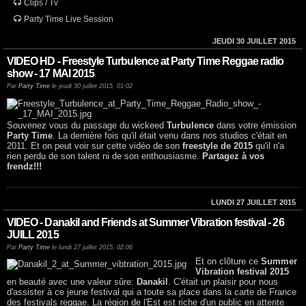
Clips / Tv
Party Time Live Session
JEUDI 30 JUILLET 2015
VIDEO HD - Freestyle Turbulence at Party Time Reggae radio
show - 17 MAI 2015
Par
Party Time
le jeudi 30 juillet 2015, 01:02
Souvenez vous du passage du wickeed
Turbulence
dans votre émission
Party Time
. La dernière fois qu'il était venu dans nos studios c'était en
2011. Et on peut voir sur cette vidéo de son
freestyle de 2015
qu'il n'a
rien perdu de son talent ni de son enthousiasme.
Partagez à vos
frendz!!!
LUNDI 27 JUILLET 2015
VIDEO - Danakil and Friends at Summer Vibration festival - 26
JUILL 2015
Par
Party Time
le lundi 27 juillet 2015, 02:06
Et on clôture ce
Summer
Vibration festival 2015
en beauté avec une valeur sûre:
Danakil
. C'était un plaisir pour nous
d'assister à ce jeune festival qui a toute sa place dans la carte de France
des festivals reggae. La région de l'Est est riche d'un public en attente