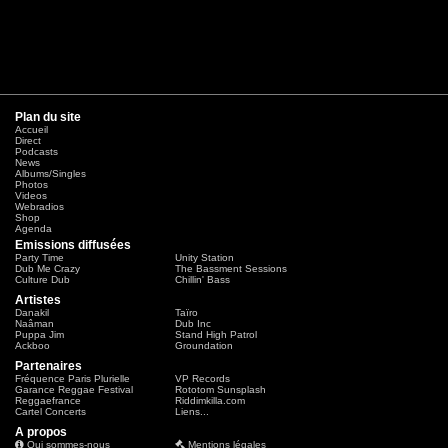
Plan du site
Accueil
Direct
Podcasts
News
Albums/Singles
Photos
Videos
Webradios
Shop
Agenda
Emissions diffusées
Party Time
Unity Station
Dub Me Crazy
The Bassment Sessions
Culture Dub
Chillin' Bass
Artistes
Danakil
Taïro
Naâman
Dub Inc
Puppa Jim
Stand High Patrol
Ackboo
Groundation
Partenaires
Fréquence Paris Plurielle
VP Records
Garance Reggae Festival
Rototom Sunsplash
Reggaefrance
Riddimkilla.com
Cartel Concerts
Liens...
A propos
Qui sommes-nous
Mentions légales