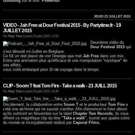
Goulding
sur le titre "
Powerfull
"
JEUDI 23 JUILLET 2015
VIDEO - Jah Free at Dour Festival 2015 - By Partytime.fr - 19
JUILLET 2015
Par
Party Time
le jeudi 23 juillet 2015, 17:00
Deuxième vidéo du
Dour Festival 2015
qui
s'est déroulé mi-Juillet en Belgique.
Ce fût un réel plaisir de voir l'énergie que met
Jah Free
dans son mix.
Entre une animation plus qu'efficace et une manipulation "mystique" de
ses effets,
vous voilà embarqué pour 1h de voyage dans le temps.
CLIP - Soom T feat Tom Fire - Take a walk - 23 JUILL 2015
Par
Party Time
le jeudi 23 juillet 2015, 16:46
Décidement, la collaboration entre
Soom T
et le producteur
Tom Fire
a
créé une alchimie qui ne saurait s'arrêter. Afin d'annoncer le futur album
qu'ils sortiront en Novembre sur le label
Chapter Two Records
, ils vous
offrent ce magnifique clip du titre
"Take a walk"
, tourné aux quatre coins
du monde et incroyablement réalisé par
Caporal Films
.