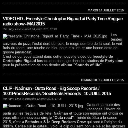
MARDI 14 JUILLET 2015
VIDEO HD - Freestyle Christophe Rigaud at Party Time Reggae
radio show - MAI 2015
Par
Party Time
le mardi 14 juillet 2015, 01:13
Les
teintes
cuivrées du jazz, l’éclat doré du rock, le rouge sombre de la soul, le vert
frais du roots, une touche de bleu pour le blues et une bonne dose de
groove jamaïcain.
C'est ce qui vous attend dans cette nouvelle vidéo du
freestyle de
Christophe Rigaud
lors de son passage dans les studios de
Party time
pour la présentation de son dernier
album "Sounds of life"
DIMANCHE 12 JUILLET 2015
CLIP - Naâman - Outta Road - Big Scoop Records /
1001ProdsRecords / SoulBeats Records - 10 JUILL 2015
Par
Party Time
le dimanche 12 juillet 2015, 17:05
Ca sent la route des
vacances ! Avant de
partir sur les festivals de l'été,
Naâman
et toute son équipe ont choisi de
vous offrir un nouveau
single "Outa road"
. Teinté de Ska à la sauce
2015, c'est
« Fatbabs » & le Deep Rockers Crew
qui sont à l'origine du
riddim. Cerise sur le gateau, voici le clip qui sent bon le blé et les grosses