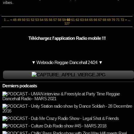
vibes.
1
...
<
48
49
50
51
52
53
54
55
56
57
58
59
60
61
62
63
64
65
66
67
68
69
70
71
72
>
...
127
Téléchargez l'application Radio mobile !!!
▼ Webradio Reggae Dancehall 24/24 ▼
Derniers podcasts