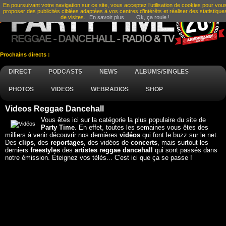
En poursuivant votre navigation sur ce site, vous acceptez l’utilisation de cookies pour vou
proposer des publicités ciblées adaptées à vos centres d’intérêts et réaliser des statistique
de visites.
En savoir plus
Ok, ça roule !
Prochains directs :
DIRECT
PODCASTS
NEWS
ALBUMS/SINGLES
PHOTOS
VIDEOS
WEBRADIOS
SHOP
Videos Reggae Dancehall
Vous êtes ici sur la catégorie la plus populaire du site de
Party Time
. En effet, toutes les semaines vous êtes des
milliers à venir découvrir nos dernières
vidéos
qui font le buzz sur le net.
Des
clips
, des
reportages
, des vidéos de
concerts
, mais surtout les
derniers
freestyles
des
artistes reggae dancehall
qui sont passés dans
notre émission. Éteignez vos télés... C'est ici que ça se passe !