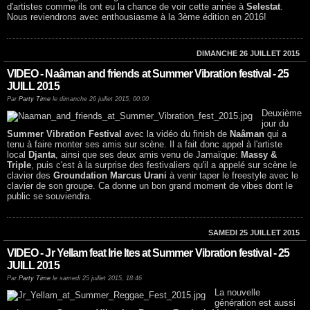
d'artistes comme ils ont eu la chance de voir cette année à
Selestat
.
Nous reviendrons avec enthousiasme à la 3ème édition en 2016!
DIMANCHE 26 JUILLET 2015
VIDEO - Naâman and friends at Summer Vibration festival - 25
JUILL 2015
Par
Party Time
le dimanche 26 juillet 2015, 00:00
Deuxième
jour du
Summer Vibration Festival
avec la vidéo du finish de
Naâman
qui a
tenu à faire monter ses amis sur scène. Il a fait donc appel à l'artiste
local
Djanta
, ainsi que ses deux amis venu de Jamaïque:
Massy &
Triple
, puis c'est à la surprise des festivaliers qu'il a appelé sur scène le
clavier des
Groundation Marcus Urani
à venir taper le freestyle avec le
clavier de son groupe. Ca donne un bon grand moment de vibes dont le
public se souviendra.
SAMEDI 25 JUILLET 2015
VIDEO - Jr Yellam feat Irie Ites at Summer Vibration festival - 25
JUILL 2015
Par
Party Time
le samedi 25 juillet 2015, 18:46
La nouvelle
génération est aussi