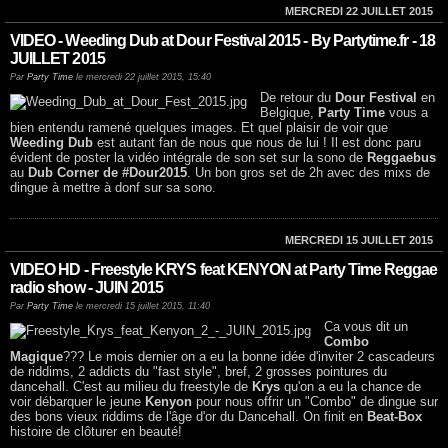
MERCREDI 22 JUILLET 2015
VIDEO - Weeding Dub at Dour Festival 2015 - By Partytime.fr - 18
JUILLET 2015
Par
Party Time
le mercredi 22 juillet 2015, 15:40
De retour du
Dour Festival
en
Belgique,
Party Time
vous a
bien entendu ramené quelques images. Et quel plaisir de voir que
Weeding Dub
est autant fan de nous que nous de lui ! Il est donc paru
évident de poster la vidéo intégrale de son set sur la sono de
Reggaebus
au
Dub Corner de #Dour2015
. Un bon gros set de 2h avec des mixs de
dingue à mettre à donf sur sa sono.
MERCREDI 15 JUILLET 2015
VIDEO HD - Freestyle KRYS feat KENYON at Party Time Reggae
radio show - JUIN 2015
Par
Party Time
le mercredi 15 juillet 2015, 11:40
Ca vous dit un
Combo
Magique
??? Le mois dernier on a eu la bonne idée d'inviter 2 cascadeurs
de riddims, 2 addicts du "fast style", bref, 2 grosses pointures du
dancehall. C'est au milieu du freestyle de
Krys
qu'on a eu la chance de
voir débarquer le jeune
Kenyon
pour nous offrir un "Combo" de dingue sur
des bons vieux riddims de l'âge d'or du Dancehall. On finit en
Beat-Box
histoire de clôturer en beauté!