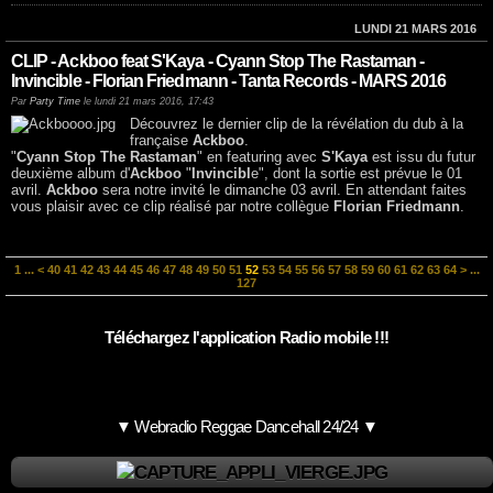
LUNDI 21 MARS 2016
CLIP - Ackboo feat S'Kaya - Cyann Stop The Rastaman -
Invincible - Florian Friedmann - Tanta Records - MARS 2016
Par
Party Time
le lundi 21 mars 2016, 17:43
Découvrez le dernier clip de la révélation du dub à la
française
Ackboo
.
"
Cyann Stop The Rastaman
" en featuring avec
S'Kaya
est issu du futur
deuxième album d'
Ackboo
"
Invincibl
e", dont la sortie est prévue le 01
avril.
Ackboo
sera notre invité le dimanche 03 avril. En attendant faites
vous plaisir avec ce clip réalisé par notre collègue
Florian Friedmann
.
1
...
<
40
41
42
43
44
45
46
47
48
49
50
51
52
53
54
55
56
57
58
59
60
61
62
63
64
>
...
127
Téléchargez l'application Radio mobile !!!
▼ Webradio Reggae Dancehall 24/24 ▼