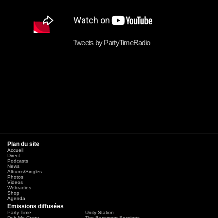
Tweets by PartyTimeRadio
Plan du site
Accueil
Direct
Podcasts
News
Albums/Singles
Photos
Videos
Webradios
Shop
Agenda
Emissions diffusées
Party Time
Unity Station
Dub Me Crazy
The Bassment Sessions