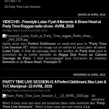
Clips / Tv
Party Time Live Session
MARDI 26 AVRIL 2016
VIDEO HD - Freestyle Lutan Fyah ft Ilements & Brave Heart at
Party Time Reggae radio show - AVRIL 2016
Par
Party Time
le mardi 26 avril 2016, 08:31
Après avoir reçu
Perfect Giddimani
ce week-end pour la
"Party Time
Live Session #1"
, retour en image sur un artiste lui aussi plein de talent:
Lutan Fyah
. Il était de passage dans les studios de
Party time
pour la
promotion de la soirée annuelle du
Ragga Dub Force au Cabaret
Sauvage de Paris
. Il était accompagné pour l'occasion du chanteur
Ilements
et de
Brave Heart
.
Freestyle !!!
VENDREDI 22 AVRIL 2016
PARTY TIME LIVE SESSION #1 ft Perfect Giddimani, Max Livio &
TnT, Mardjenal - 22 AVRIL 2016
Par
Party Time
le vendredi 22 avril 2016, 01:05
Un
immense
Merci à tous ceux qui nous ont soutenus dans cette aventure des "
Party
Time Live Sessions
". Merci à tous ceux qui sont venus à
La