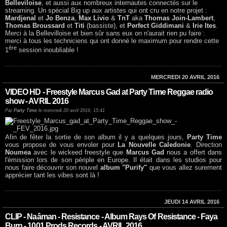
Belleviloise
, et aussi aux nombreux internautes connectés sur le
streaming. Un spécial Big up aux artistes qui ont cru en notre projet :
Mardjenal
et
Jo Benza
,
Max Livio
&
TnT
aka
Thomas Join-Lambert
,
Thomas Broussard
et
Titi
(bassiste), et
Perfect Giddimani
&
Irie Ites
.
Merci à la Bellevilloise et bien sûr sans eux on n'aurait rien pu faire :
merci à tous les techniciens qui ont donné le maximum pour rendre cette
ère
1
session inoubliable !
MERCREDI 20 AVRIL 2016
VIDEO HD - Freestyle Marcus Gad at Party Time Reggae radio
show - AVRIL 2016
Par
Party Time
le mercredi 20 avril 2016, 15:41
Afin de fêter la sortie de son album il y a quelques jours,
Party Time
vous propose de vous envoler pour
La Nouvelle Caledonie
. Direction
Noumea
avec le wickeed freestyle que
Marcus Gad
nous a offert dans
l'émission lors de son périple en Europe. Il était dans les studios pour
nous faire découvrir son nouvel
album "Purify"
que vous allez surement
apprécier tant les vibes sont là !
JEUDI 14 AVRIL 2016
CLIP - Naâman - Resistance - Album Rays Of Resistance - Faya
Burn - 1001 Prods Records - AVRIL 2016