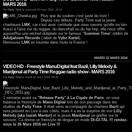
MARS 2016
Par
Party Time
le mercredi 23 mars 2016, 19:15
Plus que du soutien c'est juste du love !
Depuis ces débuts, Party Time suit la jeune
chanteuse
LMK
, car c'est avec certitude que nous savons qu'elle ira loin.
Aussi à l'aise sur du reggae, du dancehall ou du hip hop, elle nous offre
aujourd'hui une wicked dubplate sur le fameux "
Summer Time
" riddim de
Adidjahiem Records
( label de
Vybz Kartel
).
Retrouvez
LMK
en tournée dans toute la France !
MARDI 22 MARS 2016
VIDEO HD - Freestyle ManuDigital feat Bazil, Lilly Melody &
Mardjenal at Party Time Reggae radio show - MARS 2016
Par
Party Time
le mardi 22 mars 2016, 08:42
1 semaine avant sa
"Release Party" à La Cigale de Paris
, on vous
balance le freestyle de
Manu Digital
lors de son passage dans les
studios de
Party Time
. Il était venu accompagné du chanteur
Bazil
qui
sera présent en Live à ses côtés, mais il a eu la surprise de voir
Lilly
Melody (aka Isaiah Mentor)
et le jeune
Mardjenal
se greffer sur la
session. Ca donne un freestyle de dingue en mode
DI-GI-TAL !!! rendez-
vous le 26 Mars 2016 en Live !!!