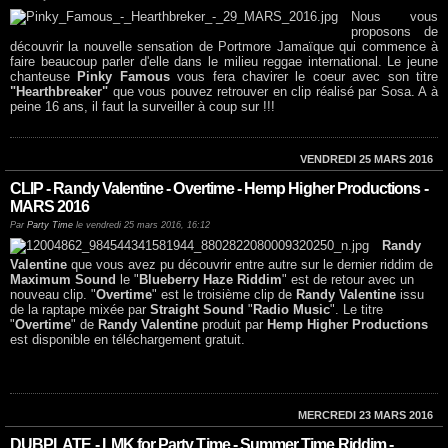
Nous vous
proposons de
découvrir la nouvelle sensation de Portmore Jamaïque qui commence à
faire beaucoup parler d'elle dans le milieu reggae international. Le jeune
chanteuse
Pinky Famous
vous fera chavirer le coeur avec son titre
"Hearthbreaker"
que vous pouvez retrouver en clip réalisé par Sosa. A à
peine 16 ans, il faut la surveiller à coup sur !!!
VENDREDI 25 MARS 2016
CLIP - Randy Valentine - Overtime - Hemp Higher Productions -
MARS 2016
Par
Party Time
le vendredi 25 mars 2016, 16:12
Randy
Valentine
que vous avez pu découvrir entre autre sur le dernier riddim de
Maximum Sound
le "
Blueberry Haze Riddim
" est de retour avec un
nouveau clip. "
Overtime
" est le troisième clip de
Randy Valentine
issu
de la raptape mixée par
Straight Sound
"
Radio Music
". Le titre
"
Overtime
" de
Randy Valentine
produit par
Hemp Higher Productions
est disponible en téléchargement gratuit.
MERCREDI 23 MARS 2016
DUBPLATE - LMK for Party Time - Summer Time Riddim -