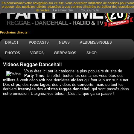
En poursuivant votre navigation sur ce site, vous acceptez l’utilisation de cookies pour vou
proposer des publicités ciblées adaptées à vos centres d’intérêts et réaliser des statistique
de visites.
En savoir plus
Ok, ça roule !
Prochains directs :
DIRECT
PODCASTS
NEWS
ALBUMS/SINGLES
PHOTOS
VIDEOS
WEBRADIOS
SHOP
Videos Reggae Dancehall
Vous êtes ici sur la catégorie la plus populaire du site de
Party Time
. En effet, toutes les semaines vous êtes des
milliers à venir découvrir nos dernières
vidéos
qui font le buzz sur le net.
Des
clips
, des
reportages
, des vidéos de
concerts
, mais surtout les
derniers
freestyles
des
artistes reggae dancehall
qui sont passés dans
notre émission. Éteignez vos télés... C'est ici que ça se passe !