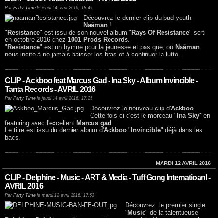
Par
Party Time
le jeudi 14 avril 2016, 18:49
Découvrez le dernier clip du bad youth
Naâman
!
"
Resistance
" est issu de son nouvel album "
Rays Of Resistance
" sorti
en octobre 2016 chez
1001 Prods Records
.
"
Resistance
" est un hymne pour la jeunesse et pas que, ou
Naâman
nous incite à ne jamais baisser les bras et à continuer la lutte.
CLIP - Ackboo feat Marcus Gad - Ina Sky - Album Invincible -
Tanta Records - AVRIL 2016
Par
Party Time
le jeudi 14 avril 2016, 17:25
Découvrez le nouveau clip d'
Ackboo
.
Cette fois ci c'est le morceau "
Ina Sky
" en
featuring avec l'excellent
Marcus gad
.
Le titre est issu du dernier album d'
Ackboo
"
Invincible
" déjà dans les
bacs.
MARDI 12 AVRIL 2016
CLIP - Delphine - Music - ART & Media - Tuff Gong Internatioanl -
AVRIL 2016
Par
Party Time
le mardi 12 avril 2016, 17:53
Découvrez le premier single
"
Music
" de la talentueuse