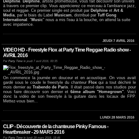
Delphine
.
Delphine
, artiste prometteuse, vous fait découvrir son univers
à travers ce premier clip. Vous apprécierez ce morceau à l'ambiance jazz,
soul et reggae. Ce premier single est produit par
Delphine
et
Art &
Media
, par le biais du Label
Musicam
, distribué par
Tuff Gong
International
. "
Music
" nous a mis l'eau à la bouche, on attend la suite
avec impatience.
JEUDI 7 AVRIL 2016
VIDEO HD - Freestyle Flox at Party Time Reggae Radio show -
AVRIL 2016
Par
Party Time
le jeudi 7 avril 2016, 00:35
On commence la journée en douceur et en acoustique. On vous avait
gardé sous le coude le freestyle du chanteur
Flox
qui a tout déchiré le
mois dernier au
Trabendo de Paris
. Il était passé dans nos studios pour
nous faire découvrir son dernier et
6ème album "Homegrown"
. Voici
donc la vidéo de son freestyle à la guitare dans les locaux de FPP.
Mettez-vous bien...
LUNDI 28 MARS 2016
CLIP - Découverte de la chanteuse Pinky Famous -
Heartbreaker - 29 MARS 2016
Par
Party Time
le lundi 28 mars 2016, 18:46