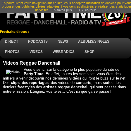
En poursuivant votre navigation sur ce site, vous acceptez l’utilisation de cookies pour vou
proposer des publicités ciblées adaptées à vos centres d’intérêts et réaliser des statistique
de visites.
En savoir plus
Ok, ça roule !
Prochains directs :
DIRECT
PODCASTS
NEWS
ALBUMS/SINGLES
PHOTOS
VIDEOS
WEBRADIOS
SHOP
Videos Reggae Dancehall
Vous êtes ici sur la catégorie la plus populaire du site de
Party Time
. En effet, toutes les semaines vous êtes des
milliers à venir découvrir nos dernières
vidéos
qui font le buzz sur le net.
Des
clips
, des
reportages
, des vidéos de
concerts
, mais surtout les
derniers
freestyles
des
artistes reggae dancehall
qui sont passés dans
notre émission. Éteignez vos télés... C'est ici que ça se passe !