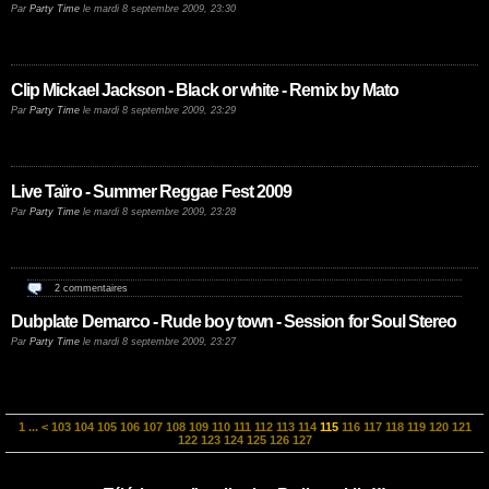
Par
Party Time
le mardi 8 septembre 2009, 23:30
Clip Mickael Jackson - Black or white - Remix by Mato
Par
Party Time
le mardi 8 septembre 2009, 23:29
Live Taïro - Summer Reggae Fest 2009
Par
Party Time
le mardi 8 septembre 2009, 23:28
2 commentaires
Dubplate Demarco - Rude boy town - Session for Soul Stereo
Par
Party Time
le mardi 8 septembre 2009, 23:27
1
...
<
103
104
105
106
107
108
109
110
111
112
113
114
115
116
117
118
119
120
121
122
123
124
125
126
127