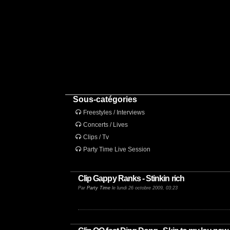
Sous-catégories
Freestyles / Interviews
Concerts / Lives
Clips / Tv
Party Time Live Session
Clip Gappy Ranks - Stinkin rich
Par
Party Time
le lundi 26 octobre 2009, 03:23