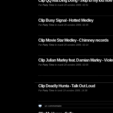
Clip QQ feat Ding Dong - Skip to my lou now
Par
Party Time
le mardi 20 octobre 2009, 02:51
Clip Busy Signal - Hotted Medley
Par
Party Time
le mardi 20 octobre 2009, 02:35
Clip Movie Star Medley - Chimney records
Par
Party Time
le mardi 20 octobre 2009, 02:14
Clip Julian Marley feat. Damian Marley - Viol
Par
Party Time
le mardi 20 octobre 2009, 02:05
Clip Deadly Hunta - Talk Out Loud
Par
Party Time
le lundi 19 octobre 2009, 14:38
un commentaire