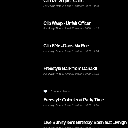
Clip Mr. Vegas - Gallis
Par
Party Time
le lundi 19 octobre 2009, 14:36
Clip Wasp - Unfair Officer
Par
Party Time
le lundi 19 octobre 2009, 14:35
Clip Féfé - Dans Ma Rue
Par
Party Time
le lundi 19 octobre 2009, 14:34
Freestyle Balik from Danakil
Par
Party Time
le lundi 19 octobre 2009, 14:31
7 commentaires
Freestyle Colocks at Party Time
Par
Party Time
le lundi 19 octobre 2009, 14:30
Live Bunny lee's Birthday Bash feat Livhigh
Par
Party Time
le lundi 19 octobre 2009, 14:27