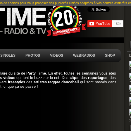
ion de cookies pour vous proposer des publicités ciblées adaptées à vos centres d’intérêts et r
SINGLES
PHOTOS
VIDEOS
WEBRADIOS
SHOP
ulaire du site de
Party Time
. En effet, toutes les semaines vous êtes
es
vidéos
qui font le buzz sur le net. Des
clips
, des
reportages
, des
niers
freestyles
des
artistes reggae dancehall
qui sont passés dans
t ici que ça se passe !