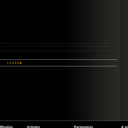
1
2
3
4
5
6
iffusées
Artistes
Partenaires
A p