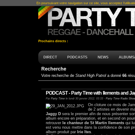
En poursuivant votre navigation sur ce site, vous acceptez l’utilisat
Prochains directs :
DIRECT
PODCASTS
NEWS
ALBUMS/
Recherche
Votre recherche de
Stand High Patrol
a donné
66
résu
PODCAST - Party Time with Ilements and Ja
Par
Party Time
le lundi 30 janvier 2012, 03:33 -
Party Time Radio Sho
On cloture ce mois de Jan
de 2 artistes en devenir 
Jaggy D
sera le premier afin de nous présenter son
album encore en préparation, et en second on pour
retrouver
le chanteur de St Martin Ilements
qui lu
est venu nous mettre dans la confidence de son pr
album produit par
Irie Ites
.