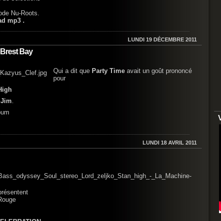
mode Nu-Roots.
ad mp3 .
LUNDI 19 DÉCEMBRE 2011
 Brest Bay
Qui a dit que
Party Time
avait un goût prononcé
pour
High
 Jim
.
lbum
LUNDI 18 AVRIL 2011
présentent
Rouge