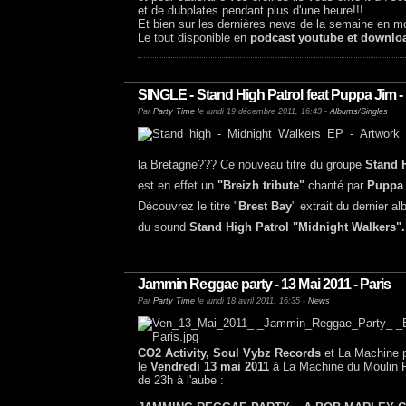
et de dubplates pendant plus d'une heure!!!
Et bien sur les dernières news de la semaine en 
Le tout disponible en
podcast youtube et downlo
SINGLE - Stand High Patrol feat Puppa Jim -
Par
Party Time
le lundi 19 décembre 2011, 16:43 -
Albums/Singles
la Bretagne??? Ce nouveau titre du groupe
Stand 
est en effet un
"Breizh tribute"
chanté par
Puppa
Découvrez le titre "
Brest Bay
" extrait du dernier a
du sound
Stand High Patrol "Midnight Walkers".
Jammin Reggae party - 13 Mai 2011 - Paris
Par
Party Time
le lundi 18 avril 2011, 16:35 -
News
CO2 Activity, Soul Vybz Records
et La Machine 
le
Vendredi 13 mai 2011
à La Machine du Moulin 
de 23h à l'aube :