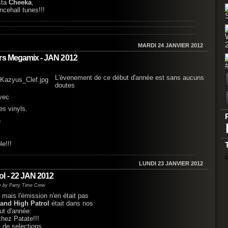
sta
Cheeka
,
ncehall tunes!!!
MARDI 24 JANVIER 2012
ers Megamix - JAN 2012
L'évenement de ce début d'année est sans aucuns
doutes
vec
es vinyls.
n
e!!!
R
LUNDI 23 JANVIER 2012
l - 22 JAN 2012
w by Party Time Crew
 mais l'émission n'en était pas
tand High Patrol
était dans nos
ut d'année:
chez Patate!!!
t de selections