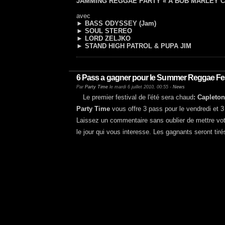
JAMMING REGGAE PARTY « A BOB MARLEY C
avec
► BASS ODYSSEY (Jam)
► SOUL STEREO
► LORD ZELJKO
► STAND HIGH PATROL & PUPA JIM
6 Pass a gagner pour le Summer Reggae Fe
Par
Party Time
le mardi 6 juillet 2010, 00:55 -
News
Le premier festival de l'été sera chaud
: Capleton
Party Time
vous offre 3 pass pour le vendredi et 3
Laissez un commentaire sans oublier de mettre vot
le jour qui vous interesse. Les gagnants seront tiré