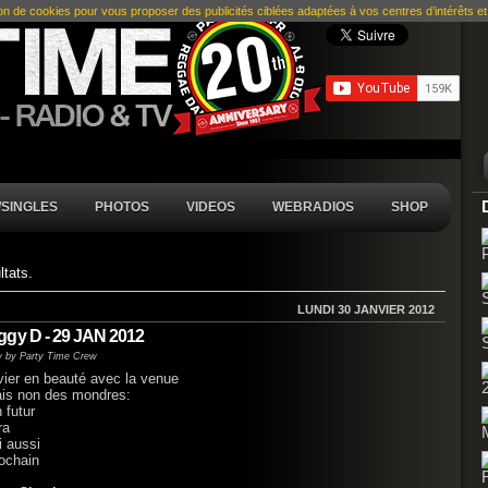
ion de cookies pour vous proposer des publicités ciblées adaptées à vos centres d’intérêts et r
SINGLES
PHOTOS
VIDEOS
WEBRADIOS
SHOP
ltats.
LUNDI 30 JANVIER 2012
ggy D - 29 JAN 2012
w by Party Time Crew
vier en beauté avec la venue
mais non des mondres:
 futur
ra
i aussi
ochain