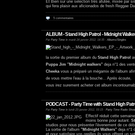
Et Bien sur une selection très afutée, mixée par si
qui fera plaisir aux aficionados de fresh Reggae Da
5 commentaires
ALBUM - Stand High Patrol - Midnight Walk
Par
Party Time
le mardi 24 janvier 2012, 14:35 -
Albums/Singles
la sortie du premier album du
Stand High Patrol
a
Puppa Jim "Midnight walkers"
deja n°1 des vent
Cheeka
vous a préparé un mégamix de l'album afi
de vous mettre l'eau à la bouche... Après écoute,
vous irez surement acheter cet album incontournabl
PODCAST - Party Time with Stand High Patro
Par
Party Time
le lundi 23 janvier 2012, 03:15 -
Party Time Radio Sho
Effectif réduit cette semaine
moins bonne pour autant.
S
studios pour nous présenter l'évenement de ce déb
La sortie de l'album
"Midnight Walkers"
deja n°1 
et pour satisfaire vos oreilles ils vous offrent un se