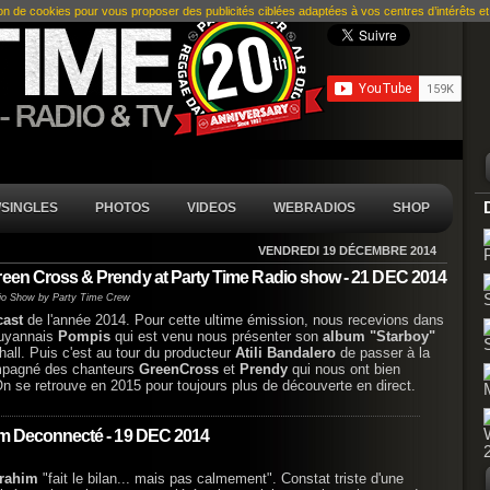
ion de cookies pour vous proposer des publicités ciblées adaptées à vos centres d’intérêts et r
SINGLES
PHOTOS
VIDEOS
WEBRADIOS
SHOP
VENDREDI 19 DÉCEMBRE 2014
reen Cross & Prendy at Party Time Radio show - 21 DEC 2014
io Show by Party Time Crew
cast
de l'année 2014. Pour cette ultime émission, nous recevions dans
guyannais
Pompis
qui est venu nous présenter son
album "Starboy"
hall. Puis c'est au tour du producteur
Atili Bandalero
de passer à la
ompagné des chanteurs
GreenCross
et
Prendy
qui nous ont bien
On se retrouve en 2015 pour toujours plus de découverte en direct.
bum Deconnecté - 19 DEC 2014
rahim
"fait le bilan... mais pas calmement". Constat triste d'une