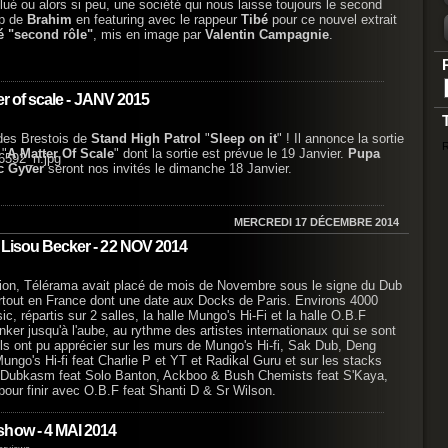
lué ou alors si peu, une société qui nous laisse toujours le second
lip de
Brahim
en featuring avec le rappeur
Tibé
pour ce nouvel extrait
 "second rôle"
, mis en image par
Valentin Campagnie
.
ter of scale - JANV 2015
 des Brestois de
Stand High Patrol
"
Sleep on it
" ! Il annonce la sortie
R
 "
A Matter Of Scale
" dont la sortie est prévue le 19 Janvier.
Pupa
c Gyver
seront nos invités le dimanche 18 Janvier.
MERCREDI 17 DÉCEMBRE 2014
y Lisou Becker - 22 NOV 2014
tion, Télérama avait placé de mois de Novembre sous le signe du Dub
rtout en France dont une date aux Docks de Paris. Environs 4000
 répartis sur 2 salles, la halle Mungo's Hi-Fi et la halle O.B.F
ker jusqu'à l'aube, au rythme des artistes internationaux qui se sont
 Ils ont pu apprécier sur les murs de Mungo's Hi-fi, Sak Dub, Deng
ungo's Hi-fi feat Charlie P et YT et Radikal Guru et sur les stacks
 Dubkasm feat Solo Banton, Ackboo & Bush Chemists feat S'Kaya,
our finir avec O.B.F feat Shanti D & Sr Wilson.
show - 4 MAI 2014