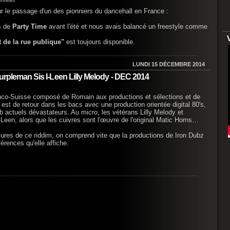
terviews
r le passage d'un des pionniers du dancehall en France :
os de
Party Time
avant l'été et nous avais balancé un freestyle comme
 de la rue publique"
est toujours disponible.
LUNDI 15 DÉCEMBRE 2014
Purpleman Sis I-Leen Lilly Melody - DEC 2014
anco-Suisse composé de Romain aux productions et sélections et de
 est de retour dans les bacs avec une production orientée digital 80's,
b actuels dévastateurs. Au micro, les vétérans Lilly Melody et
-Leen, alors que les cuivres sont l'œuvre de l'original Matic Horns…
res de ce riddim, on comprend vite que la productions de Iron Dubz
férences qu'elle affiche.