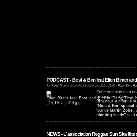
PODCAST - Bost & Bim feat Ellen Birath and 
Par
Party Time
le dimanche 14 décembre 2014, 22:00 -
Party Time Ra
Cette semaine on a enc
la base elle n'est pas
Bim
nous a offert le 
"Bost & Bim special b
tour de
Martin Zobel
,
planting seeds"
sorti
NEWS - L'association Reggae Sun Ska fête s