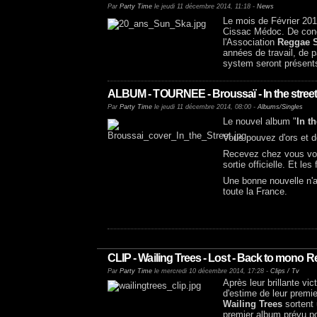
Par
Party Time
le jeudi 11 décembre 2014, 11:18 -
News
Le mois de Février 201
Cissac Médoc. De conce
l'Association
Reggae 
années de travail, de 
system seront présents
ALBUM - TOURNEE - Broussaï - In the street
Par
Party Time
le jeudi 11 décembre 2014, 08:00 -
Albums/Singles
Le nouvel album "
In th
Vous pouvez d'ors et d
Recevez chez vous votr
sortie officielle. Et les
Une bonne nouvelle n'ar
toute la France.
CLIP - Wailing Trees - Lost - Back to mono 
Par
Party Time
le mercredi 10 décembre 2014, 17:28 -
Clips / Tv
Après leur brillante vic
d'estime de leur premi
Wailing Trees
sortent
premier album prévu p