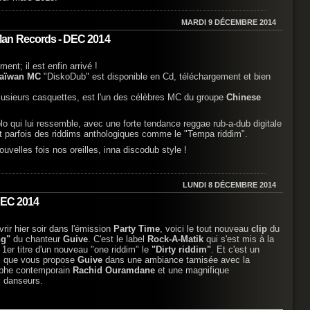
MARDI 9 DÉCEMBRE 2014
Man Records - DEC 2014
ent; il est enfin arrivé !
aïwan MC
"DiskoDub" est disponible en Cd, téléchargement et bien
lusieurs casquettes, est l'un des célèbres MC du groupe
Chinese
olo qui lui ressemble, avec une forte tendance reggae rub-a-dub digitale
tant parfois des riddims anthologiques comme le "Tempa riddim".
ouvelles fois nos oreilles, inna discodub style !
LUNDI 8 DÉCEMBRE 2014
8 DEC 2014
rir hier soir dans l'émission
Party Time
, voici le tout nouveau
clip
du
ng"
du chanteur
Guive
. C'est le label
Rock-A-Matik
qui s'est mis à la
e 1er titre d'un nouveau "one riddim" le
"Dirty riddim"
. Et c'est un
" que vous propose
Guive
dans une ambiance tamisée avec la
aphe contemporain
Rachid Ouramdane
et une magnifique
 danseurs.