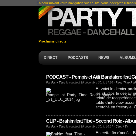
En poursuivant votre navigation sur ce site, vous acceptez l’utilisat
Prochains directs :
DIRECT
PODCASTS
NEWS
ALBUMS/
PODCAST - Pompis et Atili Bandalero feat G
Par
Party Time
le vendredi 19 décembre 2014, 17:36 -
Party Time Rad
Et voici le dernier
pod
les studios le deejay 
teinté de reggae/dance
table d'interview acc
scotché en freestyle. 
CLIP - Brahim feat Tibé - Second Rôle - Al
Par
Party Time
le vendredi 19 décembre 2014, 16:27 -
Clips / Tv
En cette fin d'année,
B