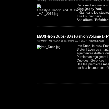
Par
Party Time
le mercredi 17 décembre 2014, 00:26 -
Freestyles / In
On revient en image su
King Daddy Yod.
Il était dans les studi
il sait si bien faire.
Son
album "Président
MAXI - Iron Dubz - 80's Fashion Volume 1 - 
Par
Party Time
le lundi 15 décembre 2014, 16:24 -
Albums/Singles
Iron Dubz, le crew Fr
Sister I-Leen au chant,
agrémentée d'effets du
Purpleman rejoignent I
Que des références !
Dès les premières mesu
est à la hauteur des ré