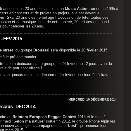
5 annonce les 20 ans de l’association
Music Action
, créée en 1995 à
rts en concerts et de projets en projets, elle est devenue
Sun Ska
. 20 ans c’est le bel âge ! L'occasion de fêter toutes ces
passion et de musique. Lors de cette soirée, 20 artistes en sound
 pour célébrer les 20 ans.
 - FEV 2015
e street
" du groupe
Broussaï
sera disponible le
26 février 2015
.
éjà le pré-commander !
e album dédicacé par le groupe, le 24 février soit 2 jours avant la
 frais de port sont offerts !
rivant jamais seule, ils débuteront fin février une tournée à travers
MERCREDI 10 DÉCEMBRE 2014
Records - DEC 2014
toire au
Rototom European Reggae Contest 2014
et le succès
er maxi "
Selon ma nature
" sortie fin 2012, le groupe Rhone Alpin les
 un nouveau single accompagné du clip "
Lost
" qui annonce leur
our mars 2015.