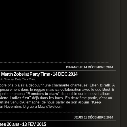
DIMANCHE 14 DÉCEMBRE 2014
Martin Zobel at Party Time - 14 DEC 2014
dio Show by Party Time Crew
ore pris plaisir à découvrir une charmante chanteuse:
Ellen Birath
. A
 spécialement dans le reggae mais sa collaboration avec le duo
Bost &
superbe morceau
"Monsters to stars"
disponible sur le nouvel album
lend Ladies first"
déjà dans les bacs. En deuxième partie, c'est au
 artiste venu d'Allemagne, de nous parler de son
album "Keep
 en Novembre. Big up à Max d'Iwelcom.
JEUDI 11 DÉCEMBRE 2014
es 20 ans - 13 FEV 2015