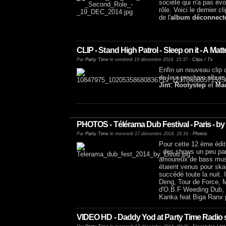
socièté qui n'a pas évo
rôle. Voici le dernier c
de l'
album déconnecté
CLIP - Stand High Patrol - Sleep on it - A Mat
Par
Party Time
le vendredi 19 décembre 2014, 15:37 -
Clips / Tv
Enfin un nouveau clip
de leur prochain album
Jim
,
Rootystep
et
Ma
PHOTOS - Télérama Dub Festival - Paris - b
Par
Party Time
le mercredi 17 décembre 2014, 16:16 -
Photos
Pour cette 12 ème édi
: des shows un peu pa
amoureux de bass music,
étaient venus pour skan
succédé toute la nuit.
Deng, Tour de Force, M
d'O.B.F Weeding Dub,
Kanka feat Biga Ranx p
VIDEO HD - Daddy Yod at Party Time Radio 