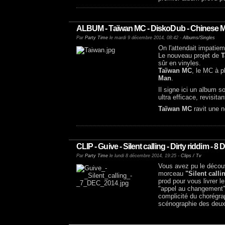
ALBUM - Taïwan MC - DiskoDub - Chinese 
Par
Party Time
le mardi 9 décembre 2014, 08:42 -
Albums/Singles
On l'attendait impatiemm
Le nouveau projet de
T
sûr en vinyles.
Taïwan MC
, le MC à p
Man
.
Il signe ici un album s
ultra efficace, revisi
Taïwan MC
ravit une n
CLIP - Guive - Silent calling - Dirty riddim - 
Par
Party Time
le lundi 8 décembre 2014, 19:25 -
Clips / Tv
Vous avez pu le découv
morceau
"Silent calli
prod pour vous livrer l
"appel au changement
complicité du chorégr
scénographie des deux