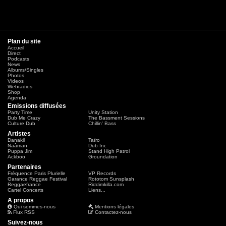
Plan du site
Accueil
Direct
Podcasts
News
Albums/Singles
Photos
Videos
Webradios
Shop
Agenda
Emissions diffusées
Party Time
Unity Station
Dub Me Crazy
The Bassment Sessions
Culture Dub
Chillin' Bass
Artistes
Danakil
Taïro
Naâman
Dub Inc
Puppa Jim
Stand High Patrol
Ackboo
Groundation
Partenaires
Fréquence Paris Plurielle
VP Records
Garance Reggae Festival
Rototom Sunsplash
Reggaefrance
Riddimkilla.com
Cartel Concerts
Liens...
A propos
Qui sommes-nous
Mentions légales
Flux RSS
Contactez-nous
Suivez-nous