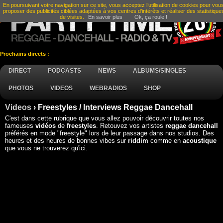
En poursuivant votre navigation sur ce site, vous acceptez l’utilisation de cookies pour vou
proposer des publicités ciblées adaptées à vos centres d’intérêts et réaliser des statistique
de visites.
En savoir plus
Ok, ça roule !
Prochains directs :
DIRECT
PODCASTS
NEWS
ALBUMS/SINGLES
PHOTOS
VIDEOS
WEBRADIOS
SHOP
Videos
› Freestyles / Interviews Reggae Dancehall
C'est dans cette rubrique que vous allez pouvoir découvrir toutes nos
fameuses
vidéos
de
freestyles
. Retouvez vos artistes
reggae dancehall
préférés en mode "freestyle" lors de leur passage dans nos studios. Des
heures et des heures de bonnes vibes sur
riddim
comme en
acoustique
que vous ne trouverez qu'ici.