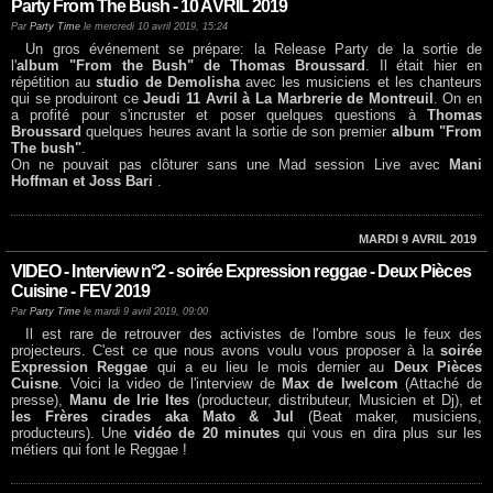
Party From The Bush - 10 AVRIL 2019
Par
Party Time
le mercredi 10 avril 2019, 15:24
Un gros événement se prépare: la Release Party de la sortie de
l'
album "From the Bush" de Thomas Broussard
. Il était hier en
répétition au
studio de Demolisha
avec les musiciens et les chanteurs
qui se produiront ce
Jeudi 11 Avril à La Marbrerie de Montreuil
. On en
a profité pour s'incruster et poser quelques questions à
Thomas
Broussard
quelques heures avant la sortie de son premier
album "From
The bush"
.
On ne pouvait pas clôturer sans une Mad session Live avec
Mani
Hoffman et Joss Bari
.
MARDI 9 AVRIL 2019
VIDEO - Interview n°2 - soirée Expression reggae - Deux Pièces
Cuisine - FEV 2019
Par
Party Time
le mardi 9 avril 2019, 09:00
Il est rare de retrouver des activistes de l'ombre sous le feux des
projecteurs. C'est ce que nous avons voulu vous proposer à la
soirée
Expression Reggae
qui a eu lieu le mois dernier au
Deux Pièces
Cuisne
. Voici la video de l'interview de
Max de Iwelcom
(Attaché de
presse),
Manu de Irie Ites
(producteur, distributeur, Musicien et Dj), et
les Frères cirades aka Mato & Jul
(Beat maker, musiciens,
producteurs). Une
vidéo de 20 minutes
qui vous en dira plus sur les
métiers qui font le Reggae !