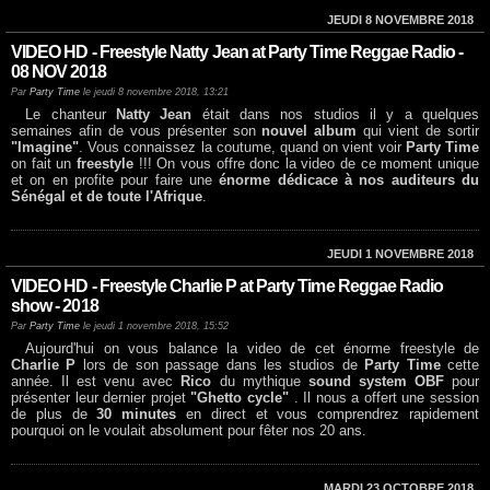
JEUDI 8 NOVEMBRE 2018
VIDEO HD - Freestyle Natty Jean at Party Time Reggae Radio -
08 NOV 2018
Par
Party Time
le jeudi 8 novembre 2018, 13:21
Le chanteur
Natty Jean
était dans nos studios il y a quelques
semaines afin de vous présenter son
nouvel album
qui vient de sortir
"Imagine"
. Vous connaissez la coutume, quand on vient voir
Party Time
on fait un
freestyle
!!! On vous offre donc la video de ce moment unique
et on en profite pour faire une
énorme dédicace à nos auditeurs du
Sénégal et de toute l'Afrique
.
JEUDI 1 NOVEMBRE 2018
VIDEO HD - Freestyle Charlie P at Party Time Reggae Radio
show - 2018
Par
Party Time
le jeudi 1 novembre 2018, 15:52
Aujourd'hui on vous balance la video de cet énorme freestyle de
Charlie P
lors de son passage dans les studios de
Party Time
cette
année. Il est venu avec
Rico
du mythique
sound system OBF
pour
présenter leur dernier projet
"Ghetto cycle"
. Il nous a offert une session
de plus de
30 minutes
en direct et vous comprendrez rapidement
pourquoi on le voulait absolument pour fêter nos 20 ans.
MARDI 23 OCTOBRE 2018