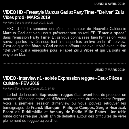
LUNDI 8 AVRIL 2019
VIDEO HD - Freestyle Marcus Gad at Party Time - "Deliver" Zulu
Vibes prod - MARS 2019
Par
Party Time
le lundi 8 avril 2019, 13:23
EXCLU !!! La semaine dernière, le chanteur de Nouvelle Calédonie
Marcus Gad
est venu nous présenter son nouvel
EP "Enter a space"
dans l'émission
Party Time
. Et si vous connaissez bien l'émission, vous
savez que les invités nous font à chaque fois un live en fin d'interview.
C'est ce qu'a fait
Marcus Gad
en nous offrant une exclusivité avec le titre
"Deliver"
qu'il a enregistré pour le
label Zulu Vibes
et qui va sortir en
vinyle en Mai.
JEUDI 7 MARS 2019
VIDEO - Interview n1 - soirée Expression reggae - Deux Pièces
Cuisine - FEV 2019
Par
Party Time
le jeudi 7 mars 2019, 14:40
Le but de la soirée
Expression reggae
était avant tout de proposer un
moment d'échange entre les différents activistes du mouvement Reggae.
Voici la première session d'interview où vous pouvez retrouver les
témoignages de
Franck Blanquin, Philippe Campos, Sergio Heartical,
Pearo de Riddimkilla et Amaury de Radio Mille Pattes
. Une table
ronde orchestrée par
Jahill
afin de débattre autour des difficultés de vivre
pleinement du reggae aujourd'hui.