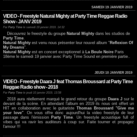
SAMEDI 19 JANVIER 2019
VIDEO - Freestyle Natural Mighty at Party Time Reggae Radio
Show - JANV 2019
Par
Party Time
le samedi 19 janvier 2019, 14:32
Découvrez le freestyle du groupe
Natural Mighty
dans les studios de
Party Time
.
Natural Mighty
est venu nous présenter leur nouvel album "
Reflexion Of
My Dreams
".
Natural Mighty
est en concert exceptionnel à
La Boule Noire
Paris
18ème le samedi 19 janvier avec Party Time Sound en première partie..
JEUDI 10 JANVIER 2019
VIDEO - Freestyle Daara J feat Thomas Broussard at Party Time
Reggae Radio show - 2018
Par
Party Time
le jeudi 10 janvier 2019, 13:58
2018 aura réellement marqué le grand retour du groupe
Daara J
sur le
devant de la scène. En attendant l'album en 2019 ils nous ont offert un
HIT en collaboration avec le guitariste
Thomas Broussard "Give me
your love"
. On vous offre donc aujourd'hui la video freestyle de leur
passage dans l'émission
Party Time
. Un freestyle acoustique full of
vibes qui va ravir les auditeurs à coup sur. Faite tourner et propagez
l'amour !!!