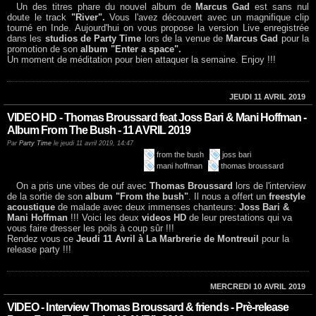
Un des titres phare du nouvel album de
Marcus Gad
est sans nul
doute le track
"River".
Vous l'avez découvert avec un magnifique clip
tourné en Inde. Aujourd'hui on vous propose la version Live enregistrée
dans les
studios de Party Time
lors de la venue de
Marcus Gad
pour la
promotion de son
album "Enter a space".
Un moment de méditation pour bien attaquer la semaine. Enjoy !!!
JEUDI 11 AVRIL 2019
VIDEO HD - Thomas Broussard feat Joss Bari & Mani Hoffman -
Album From The Bush - 11 AVRIL 2019
Par
Party Time
le jeudi 11 avril 2019, 14:47
from the bush
joss bari
mani hoffman
thomas broussard
On a pris une vibes de ouf avec
Thomas Broussard
lors de l'interview
de la sortie de son
album "From the bush"
. Il nous a offert un
freestyle
acoustique
de malade avec deux immenses chanteurs:
Joss Bari &
Mani Hoffman
!!! Voici les deux
videos HD
de leur prestations qui va
vous faire dresser les poils à coup sûr !!!
Rendez vous ce
Jeudi 11 Avril à La Marbrerie de Montreuil
pour la
release party !!!
MERCREDI 10 AVRIL 2019
VIDEO - Interview Thomas Broussard & friends - Prè-release