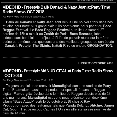
VIDEO HD - Freestyle Balik Danakil & Natty Jean at Party Time
Radio Show - OCT 2018
Par
Party Time
le mardi 23 octobre 2018, 08:47
Balik
de
Danakil
et
Natty Jean
sont venus une nouvelle fois dans nos
studios pour notre plus grand plaisir. Ils sont venus nous parler du
Baco
Reggae Festival
. Le
Baco Reggae Festival
aura lieu le samedi 27
octobre de 15h à minuit au
Zénith
de Paris.
Baco Records
, label
indépendant bordelais, se réjouit à l’idée de pouvoir réunir sur la même
scène et le même jour, quelques-uns des meilleurs groupes de son écurie
:
Danakil, Protoje, The Skints, Nattali Rize
ou encore
GROUNDATION
.
LUNDI 22 OCTOBRE 2018
VIDEO HD - Freestyle MANUDIGITAL at Party Time Radio Show
- OCT 2018
Par
Party Time
le lundi 22 octobre 2018, 13:10
Toujours un plaisir de recevoir
Manudigital
dans les studios de Party
Time. Beatmaker, bassiste et producteur spécialisé dans le Reggae
digital,
Manudigital
évolue dans le milieu du Reggae depuis plus de 15
ans maintenant.
Manudigital
est venu nous présenter son deuxième
album
"Bass Attack
" sorti le 05 octobre 2018 chez
X Ray
Production
avec des featurings tels que
Panda Dub, Lt.Stitchie, Junior
Cat, Soom T
et beaucoup d'autres ! On s'enjaille sur sa session live de
plus de 14 min.