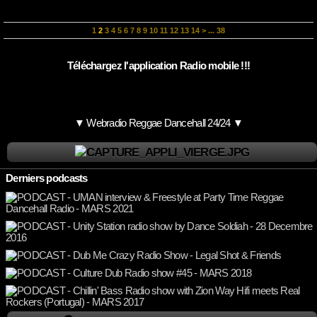
1
2
3
4
5
6
7
8
9
10
11
12
13
14
>
...
38
Téléchargez l'application Radio mobile !!!
▼ Webradio Reggae Dancehall 24/24 ▼
Derniers podcasts