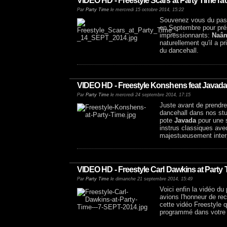
VIDEO HD - Freestyle Scars at Party Time r
Par
Party Time
le mercredi 15 octobre 2014, 15:22
Souvenez vous du pas
en Septembre pour pr
impressionnants:
Naâm
naturellement qu'il a p
du dancehall.
VIDEO HD - Freestyle Konshens feat Javada 
Par
Party Time
le mercredi 24 septembre 2014, 17:15
Juste avant de prendre
dancehall dans nos st
pote
Javada
pour une 
instrus classiques avec
majestueusement inter
VIDEO HD - Freestyle Carl Dawkins at Party
Par
Party Time
le dimanche 21 septembre 2014, 15:49
Voici enfin la vidéo du
avions l'honneur de re
cette vidéo Freestyle q
programmé dans votre 