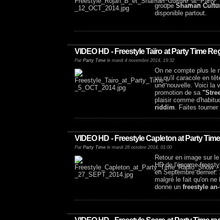
groupe
Shaman Cultu
disponible partout.
VIDEO HD - Freestyle Taïro at Party Time R
Par
Party Time
le mardi 4 novembre 2014, 19:32
On ne compte plus le 
vu qu'il caracole en tê
une nouvelle. Voici la
promotion de sa
"Stre
plaisir comme d'habitud
riddim
. Faites tourner 
VIDEO HD - Freestyle Capleton at Party Tim
Par
Party Time
le mardi 28 octobre 2014, 01:00
Retour en image sur l
HD de l'énorme freestyl
en Septembre dernier.
malgré le fait qu'on ne 
donne un
freestyle an