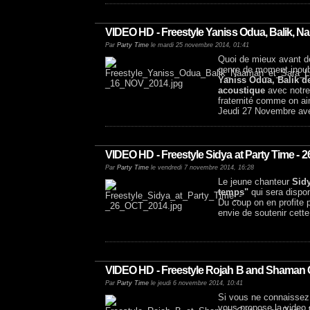
VIDEO HD - Freestyle Yaniss Odua, Balik, N
Par
Party Time
le mardi 25 novembre 2014, 01:41
Quoi de mieux avant d
genre de moment inoubl
Yaniss Odua, Balik d
acoustique
avec notre
fraternité comme on ai
Jeudi 27 Novembre a
VIDEO HD - Freestyle Sidya at Party Time - 
Par
Party Time
le vendredi 7 novembre 2014, 16:28
Le jeune chanteur
Sid
temps"
qui sera dispo
Du coup on en profite 
envie de soutenir cette
VIDEO HD - Freestyle Rojah B and Shaman Cu
Par
Party Time
le jeudi 6 novembre 2014, 10:41
Si vous ne connaissez 
vous propose la video