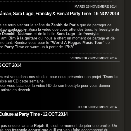
MARDI 25 NOVEMBRE 2014
aâman, Sara Lugo, Francky & Bim at Party Time - 16 NOV 2014
e se retrouver sur la scène du
Zenith de Paris
que de partager ce
iable à la radio. Voici la vidéo que vous attendez tous, le
freestyle
de
e Danakil, Naâman
et de la belle
Sara Lugo
. Un
freestyle
 ami
Bim à la guitare
qui nous a offert un moment de partage et de
me tant. Rendez-vous pour le
"World A Reggae Music Tour"
ce
vec
Party Time
en warm-up à partir de 17h30.
VENDREDI 7 NOVEMBRE 2014
26 OCT 2014
ya
est venu dans nos studios pour nous présenter son projet
"Dans le
nible en CD cette semaine.
pour vous balancer la vidéo HD de son freestyle pour vous donner
 artiste en devenir.
JEUDI 6 NOVEMBRE 2014
lture at Party Time - 12 OCT 2014
pas encore l'artiste
Rojah B
, c'est le moment de jeter une oreille. On
 de son
freestyle acoustique
qu'il est venu faire accompagné du