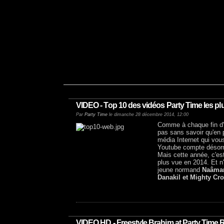
VIDEO - Top 10 des vidéos Party Time les pl
Par
Party Time
le dimanche 28 décembre 2014, 12:00
Comme à chaque fin d
pas sans savoir qu'en 
média Internet qui vou
Youtube compte désorm
Mais cette année, c'est
plus vue en 2014. Et n'
jeune normand
Naâma
Danakil et Mighty Cr
VIDEO HD - Freestyle Brahim at Party Time