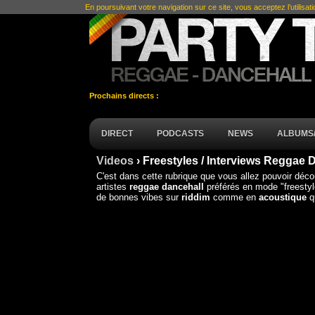
En poursuivant votre navigation sur ce site, vous acceptez l’utilisat
Prochains directs :
DIRECT
PODCASTS
NEWS
ALBUMS/
Videos
› Freestyles / Interviews Reggae 
C'est dans cette rubrique que vous allez pouvoir déc
artistes
reggae dancehall
préférés en mode "freesty
de bonnes vibes sur
riddim
comme en
acoustique
qu