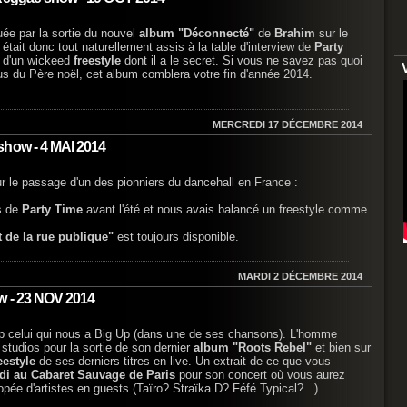
ée par la sortie du nouvel
album "Déconnecté"
de
Brahim
sur le
Il était donc tout naturellement assis à la table d'interview de
Party
é d'un wickeed
freestyle
dont il a le secret. Si vous ne savez pas quoi
ous du Père noël, cet album comblera votre fin d'année 2014.
MERCREDI 17 DÉCEMBRE 2014
show - 4 MAI 2014
r le passage d'un des pionniers du dancehall en France :
os de
Party Time
avant l'été et nous avais balancé un freestyle comme
 de la rue publique"
est toujours disponible.
MARDI 2 DÉCEMBRE 2014
w - 23 NOV 2014
Up celui qui nous a Big Up (dans une de ses chansons). L'homme
 studios pour la sortie de son dernier
album "Roots Rebel"
et bien sur
eestyle
de ses derniers titres en live. Un extrait de ce que vous
di au Cabaret Sauvage de Paris
pour son concert où vous aurez
opée d'artistes en guests (Taïro? Straïka D? Féfé Typical?...)