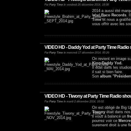
Par
Party Time
le vendredi 26 décembre 2014, 18:08
2014 a aussi été marqu
label
Baco Records
. 
Time
et nous a gratifi
vous offrir avec les s
VIDEO HD - Daddy Yod at Party Time Radio 
Par
Party Time
le mercredi 17 décembre 2014, 00:26
On revient en image su
King Daddy Yod.
Il était dans les studi
il sait si bien faire.
Son
album "Président
VIDEO HD - Tiwony at Party Time Radio sho
Par
Party Time
le mardi 2 décembre 2014, 10:02
On est obligé de Big 
Tiwony
était dans nos
il vous à balancé un
fr
pourrez voir ce
Mercre
surement droit à une fl