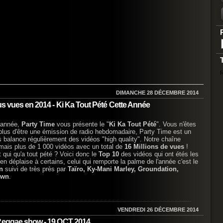
R
DIMANCHE 28 DÉCEMBRE 2014
us vues en 2014 - Ki Ka Tout Pété Cette Année
'année,
Party Time
vous présente le "
Ki Ka Tout Pété
". Vous n'êtes
plus d'être une émission de radio hebdomadaire, Party Time est un
s balance régulièrement des vidéos "high quality". Notre chaîne
ais plus de 1 000 vidéos avec un total de
16 Millions de vues
!
 qui qu'a tout pété ? Voici donc le
Top 10
des vidéos qui ont étés les
en déplaise à certains, celui qui remporte la palme de l'année c'est le
n
suivi de très près par
Taïro, Ky-Mani Marley, Groundation,
own
.
VENDREDI 26 DÉCEMBRE 2014
 Reggae show - 19 OCT 2014