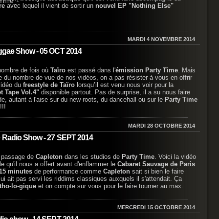
re
avec lequel il vient de sortir un
nouvel EP "Nothing Else"
MARDI 4 NOVEMBRE 2014
eggae Show - 05 OCT 2014
nombre de fois où
Taïro
est passé dans l'
émission Party Time
. Mais
te du nombre de vue de nos vidéos, on a pas résister à vous en offrir
 vidéo du
freestyle de Taïro
lorsqu’il est venu nous voir pour la
et Tape Vol.4"
disponible partout. Pas de surprise, il a su nous faire
e, autant à l'aise sur du new-roots, du dancehall ou sur le
Party Time
!!!
MARDI 28 OCTOBRE 2014
e Radio Show - 27 SEPT 2014
e passage de
Capleton
dans les studios de
Party Time
. Voici la vidéo
e qu'il nous a offert avant d'enflammer le
Cabaret Sauvage de Paris
15 minutes
de performance comme
Capleton
sait si bien le faire
lui ait pas servi les riddims classiques auxquels il s'attendait. Ça
-tho-lo-gique
et on compte sur vous pour le faire tourner au max.
MERCREDI 15 OCTOBRE 2014