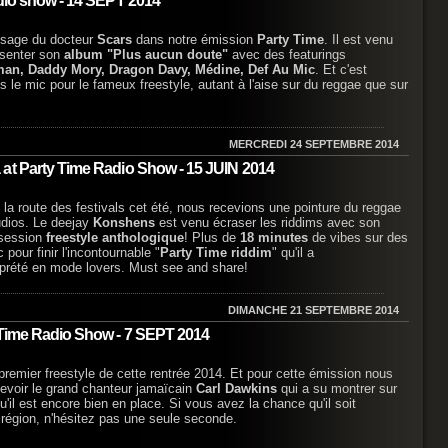
adio show - 14 SEPT 2014
sage du docteur
Scars
dans notre émission
Party Time
. Il est venu
ésenter son
album "Plus aucun doute"
avec des featurings
an, Daddy Mory, Dragon Davy, Médine, Def Au Mic
. Et c'est
ris le mic pour le fameux freestyle, autant à l'aise sur du reggae que sur
MERCREDI 24 SEPTEMBRE 2014
at Party Time Radio Show - 15 JUIN 2014
 la route des festivals cet été, nous recevions une pointure du reggae
udios. Le deejay
Konshens
est venu écraser les riddims avec son
session
freestyle anthologique
! Plus de
18 minutes
de vibes sur des
 pour finir l'incontournable "
Party Time riddim
" qu'il a
prété en mode lovers. Must see and share!
DIMANCHE 21 SEPTEMBRE 2014
 Time Radio Show - 7 SEPT 2014
 premier freestyle de cette rentrée 2014. Et pour cette émission nous
cevoir le grand chanteur jamaïcain
Carl Dawkins
qui a su montrer sur
u'il est encore bien en place. Si vous avez la chance qu'il soit
région, n'hésitez pas une seule seconde.