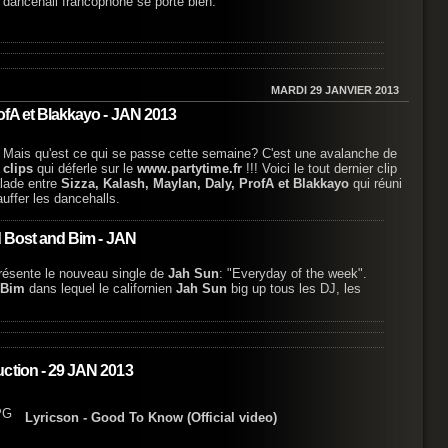
 dancehall francophone se porte bien.
MARDI 29 JANVIER 2013
ofA et Blakkayo - JAN 2013
Mais qu'est ce qui se passe cette semaine? C'est une avalanche de
clips
qui déferle sur le
www.partytime.fr
!!! Voici le tout dernier clip
lade entre
Sizza, Kalash, Maylan, Daly, ProfA et Blakkayo
qui réuni
auffer les dancehalls.
d Bost and Bim - JAN
ésente le nouveau single de
Jah Sun
: "Everyday of the week".
 Bim
dans lequel le californien
Jah Sun
big up tous les DJ, les
ction - 29 JAN 2013
Lyricson - Good To Know (Official video)