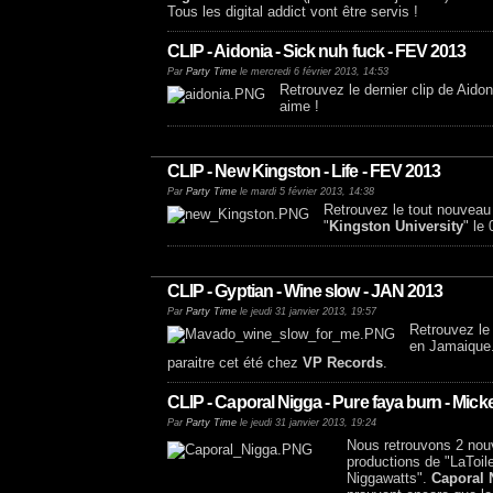
Tous les digital addict vont être servis !
CLIP - Aidonia - Sick nuh fuck - FEV 2013
Par
Party Time
le mercredi 6 février 2013, 14:53
Retrouvez le dernier clip de Aid
aime !
CLIP - New Kingston - Life - FEV 2013
Par
Party Time
le mardi 5 février 2013, 14:38
Retrouvez le tout nouveau
"
Kingston University
" le
CLIP - Gyptian - Wine slow - JAN 2013
Par
Party Time
le jeudi 31 janvier 2013, 19:57
Retrouvez le
en Jamaique. 
paraitre cet été chez
VP Records
.
CLIP - Caporal Nigga - Pure faya burn - Mic
Par
Party Time
le jeudi 31 janvier 2013, 19:24
Nous retrouvons 2 nouv
productions de "LaToile
Niggawatts".
Caporal 