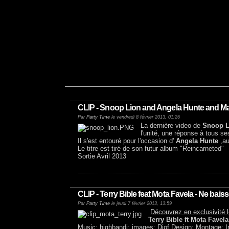
CLIP - Snoop Lion and Angela Hunte and Maj
Par
Party Time
le vendredi 8 février 2013, 01:26
La dernière video de
Snoop L
l'unité, une réponse à tous se
Il s'est entouré pour l'occasion d'
Angela Hunte
,au
Le titre est tiré de son futur album "Reincarneted"
Sortie Avril 2013
CLIP - Terry Bible feat Mota Favela - Ne bais
Par
Party Time
le jeudi 7 février 2013, 13:59
Découvrez en exclusivité l
Terry Bible ft Mota Favel
Music:
highbandi;
images:
Djof Design;
Montage:
I