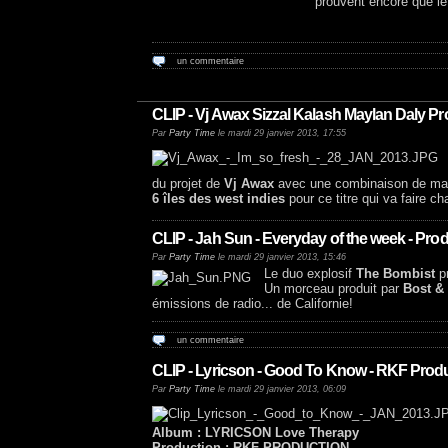
prouvent encore que le
un commentaire
CLIP - Vj Awax Sizzal Kalash Maylan Daly Pr
Par
Party Time
le mardi 29 janvier 2013, 17:55
du projet de
Vj Awax
avec une combinaison de ma
6 îles des west indies
pour ce titre qui va faire ch
CLIP - Jah Sun - Everyday of the week - Pro
Par
Party Time
le mardi 29 janvier 2013, 15:46
Le duo explosif
The Bombist
pr
Un morceau produit par
Bost &
émissions de radio... de Californie!
un commentaire
CLIP - Lyricson - Good To Know - RKF Produ
Par
Party Time
le mardi 29 janvier 2013, 06:09
Album : LYRICSON Love Therapy
Production : RKF PRODUCTION