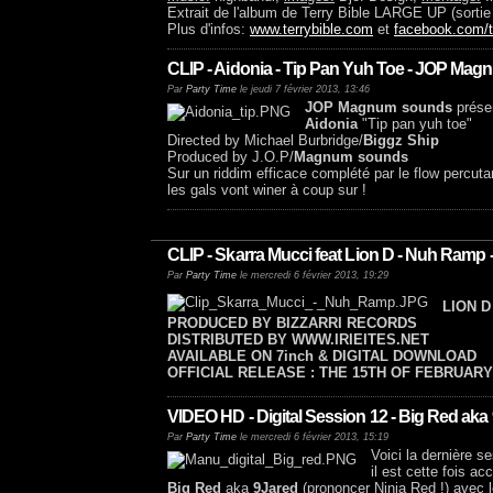
Extrait de l'album de Terry Bible LARGE UP (sortie
Plus d'infos:
www.terrybible.com
et
facebook.com/t
CLIP - Aidonia - Tip Pan Yuh Toe - JOP Ma
Par
Party Time
le jeudi 7 février 2013, 13:46
JOP Magnum sounds
présen
Aidonia
"Tip pan yuh toe"
Directed by Michael Burbridge/
Biggz Ship
Produced by J.O.P/
Magnum sounds
Sur un riddim efficace complété par le flow percuta
les gals vont winer à coup sur !
CLIP - Skarra Mucci feat Lion D - Nuh Ramp 
Par
Party Time
le mercredi 6 février 2013, 19:29
LION D
PRODUCED BY BIZZARRI RECORDS
DISTRIBUTED BY WWW.IRIEITES.NET
AVAILABLE ON 7inch & DIGITAL DOWNLOAD
OFFICIAL RELEASE : THE 15TH OF FEBRUARY
VIDEO HD - Digital Session 12 - Big Red aka 9J
Par
Party Time
le mercredi 6 février 2013, 15:19
Voici la dernière 
il est cette fois 
Big Red
aka
9Jared
(prononcer Ninja Red !) avec l