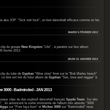
onia aka JOP "Sick nuh fuck", un bon dancehall efficace comme on les
MARDI 5 FÉVRIER 2013
 clip du groupe
New Kingston
"Life" , à paraitre sur leur album
 05 fevrier 2013.
JEUDI 31 JANVIER 2013
 clip du tube de
Gyptian
"Wine slow" fimé sur la "Bob Marley beach"
Le titre est tiré du futur album de
Gyptian
"Sex, love and reggae" à
kee 3000 - Badminded - JAN 2013
eaux clips du duo explosif dancehall français
Spyda Team
. Sur des
" , ils annoncent la sortie imminente de l'album très attendu "3000
Nigga
sur "Pure faya burn" et
Mickee 3000
sur "Badminded" nous