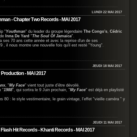
LUNDI 22 MAI 2017
uthman - Chapter Two Records - MAI 2017
ip "
Youthman
" du leader du groupe légendaire
The Congo's
,
Cédric
 de
Inna De Yard
"
The Soul Of Jamaica
".
a ses 70 ans cette année et avec la reprise d'un de ses
9 , il nous montre une nouvelle fois qu'il est resté "Young".
JEUDI 18 MAI 2017
y Production - MAI 2017
anx
, "
My Face
" vient tout juste d’être dévoilé.
m "
1988
", qui sortira le 9 Juin prochain, "
My Face
" est déjà en playlisté
80 : le style vestimentaire, le grain vintage, l’effet "vieille caméra " y
JEUDI 11 MAI 2017
 Flash Hit Records - Khanti Records - MAI 2017