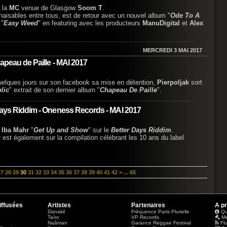
e la
MC
venue de Glasgow
Soom T
.
nnaisables entre tous, est de retour avec un nouvel album "
Ode To A
 "
Easy Weed
" en featuring avec les producteurs
ManuDigital
et
Alex
MERCREDI 3 MAI 2017
apeau de Paille - MAI 2017
 quelques jours sur son facebook sa mise en détention,
Pierpoljak
sort
lic
" extrait de son dernier album "
Chapeau De Paille
".
 Days Riddim - Oneness Records - MAI 2017
e
Iba Mahr
"
Get Up and Show
" sur le
Better Days Riddim
.
r
est également sur la compilation célébrant les 10 ans du label
27
28
29
30
31
32
33
34
35
36
37
38
39
40
41
42
>
...
65
iffusées
Artistes
Partenaires
A p
Danakil
Fréquence Paris Plurielle
Qu
Taïro
VP Records
Me
Naâman
Garance Reggae Festival
Fl