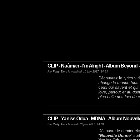
CLIP - Naâman - I'm Alright - Album Beyond
Par
Party Time
le vendredi 16 juin 2017, 14:23
Découvrez le lyrics vid
change le monde tous l
ceux qui savent et qui
love, partout et au quo
plus belle des lois de 
CLIP - Yaniss Odua - MDMA - Album Nouvell
Par
Party Time
le mardi 13 juin 2017, 14:34
Découvre le dernier cl
"
Nouvelle Donne
" sor