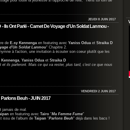
age pour toute la jeunesse à l'approche de l'été, "Tiens toi loin de
JEUDI 8 JUIN 2017
- Ils Ont Parlé - Carnet De Voyage d'Un Soldat Lanmou -
tre de
E.sy Kennenga
en featuring avec
Yaniss Odua
et
Straika D
oyage d'Un Soldat Lanmou
" Chapitre 2.
 hymne à l'action, une invitation à écouter son coeur plutôt que les
y Kennenga
,
Yaniss Odua
et
Straika D
ent et ils parleront. Mais ce qui va rester, plus tard, c'est ce que nous
VENDREDI 2 JUIN 2017
 Parlons Beuh - JUIN 2017
t jamais de mal.
aipan
en featuring avec
Tairo
"
Ma Femme Fume
"
st issu de l'album de
Taipan
"
Parlons Beuh
" déjà dans les bacs !