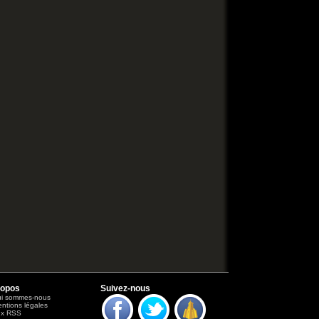
ropos
Suivez-nous
i sommes-nous
ntions légales
ux RSS