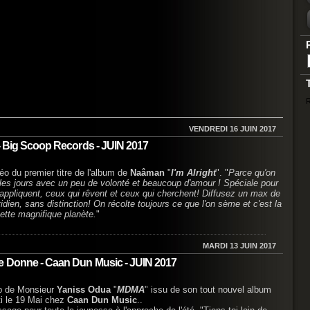
R
VENDREDI 16 JUIN 2017
 - Big Scoop Records - JUIN 2017
éo du premier titre de l'album de
Naâman
"
I'm Alright
". "
Parce qu'on
es jours avec un peu de volonté et beaucoup d'amour ! Spéciale pour
 appliquent, ceux qui rêvent et ceux qui cherchent! Diffusez un max de
tidien, sans distinction! On récolte toujours ce que l'on sème et c'est la
cette magnifique planète.
"
MARDI 13 JUIN 2017
e Donne - Caan Dun Music - JUIN 2017
ip de Monsieur
Yaniss Odua
"
MDMA
" issu de son tout nouvel album
ti le 19 Mai chez
Caan Dun Music
..