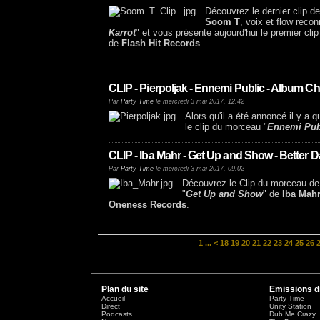
Découvrez le dernier clip d
Soom T
, voix et flow reco
Karrot
" et vous présente aujourd'hui le premier clip
de
Flash Hit Records
.
CLIP - Pierpoljak - Ennemi Public - Album Ch
Par
Party Time
le mercredi 3 mai 2017, 12:42
Alors qu'il a été annoncé il y a
le clip du morceau "
Ennemi Pub
CLIP - Iba Mahr - Get Up and Show - Better
Par
Party Time
le mercredi 3 mai 2017, 09:02
Découvrez le Clip du morceau d
"
Get Up and Show
" de
Iba Mah
Oneness Records
.
1
...
<
18
19
20
21
22
23
24
25
26
Plan du site
Emissions d
Accueil
Party Time
Direct
Unity Station
Podcasts
Dub Me Crazy