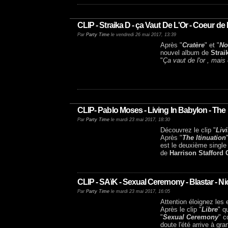
CLIP - Straika D - ça Vaut De L'Or - Coeur de
Par
Party Time
le vendredi 26 mai 2017, 13:39
Après "
Cratère
" et "
No
nouvel album de
Strai
"
Ça vaut de l'or , mais 
CLIP- Pablo Moses - Living In Babylon - The 
Par
Party Time
le mardi 23 mai 2017, 18:30
Découvrez le clip "
Liv
Après "
The Itinuation
est le deuxième single 
de
Harrison Stafford
CLIP - SAïK - Sexual Ceremony - Blastar - N
Par
Party Time
le mardi 23 mai 2017, 16:05
Attention éloignez les 
Après le clip "
Libre
" q
"
Sexual Ceremony
" 
doute l'été arrive à gra