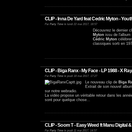
CLIP - Inna De Yard feat Cedric Myton - Yo
Par
Party Time
le lundi 22 mai 2017, 18:57
Découvrez le dernier cl
Myton
issu de l'album
Cédric Myton
célèbrer
classiques sorti en 197
CLIP - Biga Ranx - My Face - LP 1988 - X Ra
Par
Party Time
le jeudi 18 mai 2017, 17:27
Le nouveau clip de
Biga R
Extrait de son nouvel albu
sur notre webradio.
La vidéo propose un véritable retour dans les années 
sont pour quelque chose...
CLIP - Soom T - Easy Weed ft Manu Digital &
Par
Party Time
le jeudi 11 mai 2017, 14:57