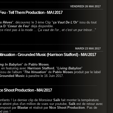
VENDREDI 26 MAI 2017
 Feu - Tell Them Production - MAI 2017
s Rêves
", découvrez le 3 ème Clip "
ça Vaut De L'Or
" issu du tout
ka D
"
Coeur de Feu
" déjà disponible.
ce n'est pas à la mode ... Ça vaut de l'or , et c'est un pur trésor..
."
MARDI 23 MAI 2017
itinuation - Grounded Music (Harrison Stafford) - MAI 2017
ing In Babylon
" de
Pablo Moses
.
" en featuring avec
Harrison Stafford
, "
Living Babylon
"
issu de l'album "
The Itinuation
" de
Pablo Moses
produit par le label
Grounded Music
à paraître le 16 Juin 2017.
ice Shoot Production - MAI 2017
enfants ! Le dernier clip de Monsieur
Saïk
fait monter la température.
ui atteint plus d'un million de vues sur youtube,
Saïk
est de retour avec
composé par
Blastar
et réalisé par
Nice Shoot Production
. Pas de
nd pas !