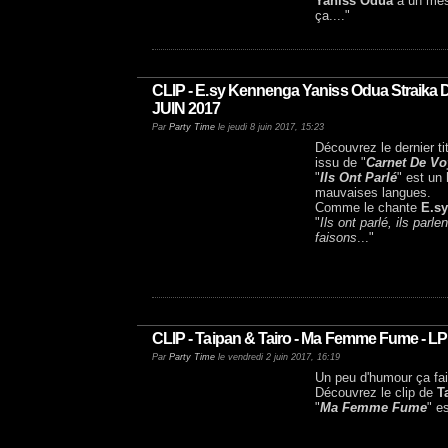
Yaniss Odua
a un mess
ça...."
CLIP - E.sy Kennenga Yaniss Odua Straika D 
JUIN 2017
Par
Party Time
le jeudi 8 juin 2017, 15:23
Découvrez le dernier ti
issu de "
Carnet De V
"
Ils Ont Parlé
" est un
mauvaises langues.
Comme le chante
E.s
"
Ils ont parlé, ils parl
faisons
..."
CLIP - Taipan & Tairo - Ma Femme Fume - LP
Par
Party Time
le vendredi 2 juin 2017, 16:19
Un peu d'humour ça fai
Découvrez le clip de
T
"
Ma Femme Fume
" e