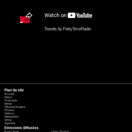
Tweets by PartyTimeRadio
Plan du site
Accueil
Direct
Podcasts
News
Albums/Singles
Photos
Videos
Webradios
Shop
Agenda
Emissions diffusées
Party Time
Unity Station