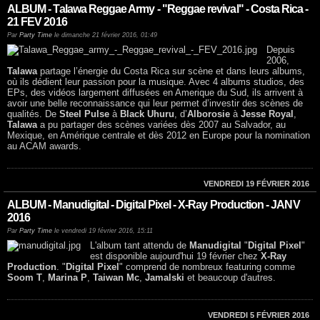
ALBUM - Talawa Reggae Army - "Reggae revival" - Costa Rica -
21 FEV 2016
Par
Party Time
le dimanche 21 février 2016, 01:49
Depuis
2006,
Talawa
partage l’énergie du Costa Rica sur scène et dans leurs albums,
où ils dédient leur passion pour la musique. Avec 4 albums studios, des
EPs, des vidéos largement diffusées en Amerique du Sud, ils arrivent à
avoir une belle reconnaissance qui leur permet d’investir des scènes de
qualités. De
Steel Pulse
à
Black Uhuru
, d’
Alborosie
à
Jesse Royal
,
Talawa
a pu partager des scènes variées dès 2007 au Salvador, au
Mexique, en Amérique centrale et dès 2012 en Europe pour la nomination
au ACAM awards.
VENDREDI 19 FÉVRIER 2016
ALBUM - Manudigital - Digital Pixel - X-Ray Production - JANV
2016
Par
Party Time
le vendredi 19 février 2016, 15:11
L'album tant attendu de
Manudigital
"
Digital Pixel
"
est disponible aujourd'hui 19 février chez
X-Ray
Production
. "
Digital Pixel
" comprend de nombreux featuring comme
Soom T
,
Marina P
,
Taiwan Mc
,
Jamalski
et beaucoup d'autres.
VENDREDI 5 FÉVRIER 2016