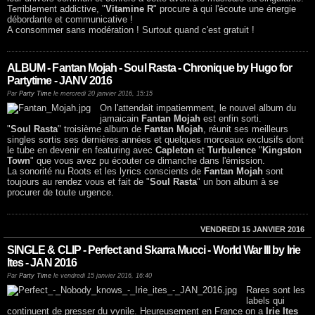
Terriblement addictive, "
Vitamine R
" procure à qui l'écoute une énergie
débordante et communicative !
A consommer sans modération ! Surtout quand c'est gratuit !
ALBUM - Fantan Mojah - Soul Rasta - Chronique by Hugo for
Partytime - JANV 2016
Par
Party Time
le mercredi 20 janvier 2016, 15:15
On l'attendait impatiemment, le nouvel album du
jamaicain
Fantan Mojah
est enfin sorti.
"
Soul Rasta
" troisième album de
Fantan Mojah
, réunit ses meilleurs
singles sortis ses dernières années et quelques morceaux exclusifs dont
le tube en devenir en featuring avec
Capleton
et
Turbulence
"
Kingston
Town
" que vous avez pu écouter ce dimanche dans l'émission.
La sonorité nu Roots et les lyrics conscients de
Fantan Mojah
sont
toujours au rendez vous et fait de "
Soul Rasta
" un bon album à se
procurer de toute urgence.
VENDREDI 15 JANVIER 2016
SINGLE & CLIP - Perfect and Skarra Mucci - World War III by Irie
Ites - JAN 2016
Par
Party Time
le vendredi 15 janvier 2016, 16:40
Rares sont les
labels qui
continuent de presser du vynile. Heureusement en France on a
Irie Ites