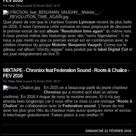
FEV 2016
Par
Party Time
le jeudi 25 février 2016, 11:17
Quel plaisir de voir que le chanteur Guinée
Lyricson
revient de plus belle
en 2016. Il nous l'annonce cette semaine en nous proposant de découvrir
le premier extrait de son
album "Revolution time again"
du même nom.
Il nous promet même des featurings avec des "noms légendaires". Il ne
nous a pas menti vu que ce premier extrait est en combinaison avec le
célèbre chanteur du groupe
Midnite: Benjamin Vaugnh
. Cerise sur le
gâteau: cet album "strictly reggae" sera produit par le
label Digital Cut
et
est joué intégralement en live !!!
MIXTAPE - Chronixx feat Federation Sound - Roots & Chalice -
FEV 2016
Par
Party Time
le jeudi 25 février 2016, 08:17
En 2015 on a beaucoup parlé du jeune chanteur
Chronixx
qui a montré qu'il était un artiste
confirmé. En 2016 il risque de nous le montrer encore. Et il n'a pas
attendu bien longtemps car il nous offre ce mois ci une mixtape "
Roots &
Chalice
" en collaboration avec le
Federation sound
. 1 heure de mix
avec les plus gros Hits du chanteur mais aussi quelques remix et exclus.
A telecharger gratuitement. Faites plaisir à vos oreilles !!!
DIMANCHE 21 FÉVRIER 2016