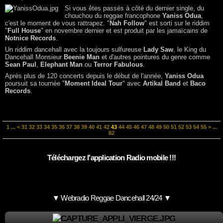
Si vous êtes passés à côté du dernier single, du
chouchou du reggae francophone
Yaniss Odua
,
c'est le moment de vous rattrapez. "
Nah Follow
" est sorti sur le riddim
"
Full House
" en novembre dernier et est produit par les jamaïcains de
Notnice Records
.
Un riddim dancehall avec la toujours sulfureuse
Lady Saw
, le King du
Dancehall Monsieur
Beenie Man
et d'autres pointures du genre comme
Sean Paul
,
Elephant Man
ou
Terror Fabulous
.
Après plus de 120 concerts depuis le début de l'année,
Yaniss Odua
poursuit sa tournée "
Moment Ideal Tour
" avec
Artikal Band
et
Baco
Records
.
1
...
<
31
32
33
34
35
36
37
38
39
40
41
42
43
44
45
46
47
48
49
50
51
52
53
54
55
>
...
82
Téléchargez l'application Radio mobile !!!
▼ Webradio Reggae Dancehall 24/24 ▼