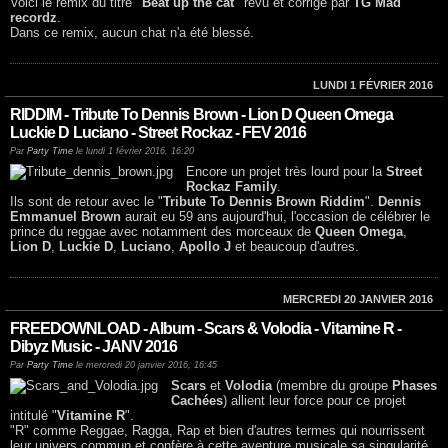
Voici le remix du titre
"Beat up the cat"
revu et corrigé par
TG Mad
recordz
.
Dans ce remix, aucun chat n'a été blessé.
LUNDI 1 FÉVRIER 2016
RIDDIM - Tribute To Dennis Brown - Lion D Queen Omega
Luckie D Luciano - Street Rockaz - FEV 2016
Par
Party Time
le lundi 1 février 2016, 16:20
Encore un projet très lourd pour la
Street
Rockaz Family
.
Ils sont de retour avec le "
Tribute To Dennis Brown Riddim
".
Dennis
Emmanuel Brown
aurait eu 59 ans aujourd'hui, l'occasion de célébrer le
prince du reggae avec notamment des morceaux de
Queen Omega
,
Lion D
,
Luckie D
,
Luciano
,
Apollo J
et beaucoup d'autres.
MERCREDI 20 JANVIER 2016
FREEDOWNLOAD - Album - Scars & Volodia - Vitamine R -
Dibyz Music - JANV 2016
Par
Party Time
le mercredi 20 janvier 2016, 16:45
Scars
et
Volodia
(membre du groupe
Phases
Cachées
) allient leur force pour ce projet
intitulé "
Vitamine R
".
"R" comme Reggae, Ragga, Rap et bien d'autres termes qui nourrissent
leur univers commun et confère à cette aventure musicale sa singularité.