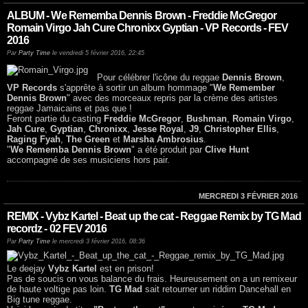
ALBUM - We Rememba Dennis Brown - Freddie McGregor
Romain Virgo Jah Cure Chronixx Gyptian - VP Records - FEV
2016
Par
Party Time
le vendredi 5 février 2016, 22:45
Pour célébrer l'icône du reggae
Dennis Brown
,
VP Records
s'apprête à sortir un album hommage "
We Remember
Dennis Brown
" avec des morceaux repris par la crème des artistes
reggae Jamaicains et pas que !
Feront partie du casting
Freddie McGregor
,
Bushman
,
Romain Virgo
,
Jah Cure
,
Gyptian
,
Chronixx
,
Jesse Royal
,
J9
,
Christopher Ellis
,
Raging Fyah
,
The Green
et
Marsha Ambrosius
.
"
We Rememba Dennis Brown
" a été produit par
Clive Hunt
accompagné de ses musiciens hors pair.
MERCREDI 3 FÉVRIER 2016
REMIX - Vybz Kartel - Beat up the cat - Reggae Remix by TG Mad
recordz - 02 FEV 2016
Par
Party Time
le mercredi 3 février 2016, 08:36
Le deejay
Vybz Kartel
est en prison!
Pas de soucis on vous balance du frais. Heureusement on a un remixeur
de haute voltige pas loin.
TG Mad
sait retourner un riddim Dancehall en
Big tune reggae.