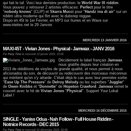
qui fait le taf. Voici leur dernière production: le
World War III riddim
.
Vous pouvez y retrouver 2 artistes efficaces:
Perfect
pour le titre
"
nobody knows
" (CLIP) et
Skarra Mucci
pour "
Handz ina di air
" sur un
riddim ultra moderne qui flirt avec le dubstep reggae.
Dispo en 45t le 1er Fevrier, en MP3 sur Itunes et en Wave sur
www.irieites.net le 29 Janvier.
MERCREDI 13 JANVIER 2016
MAXI 45T - Vivian Jones - Physical - Jamwax - JANV 2016
Par
Party Time
le mercredi 13 janvier 2016, 15:06
Décidement le label français
Jamwax
nous gratifie depuis leur création en
2013 de rééditions de vinyles de grande qualité, et nous permet à nous
aficionados du son, de découvrir ou redécouvrir des morceaux méconnus
qui méritent qu'on s'y attarde. C'était déjà le cas avec leur première sortie
"
Ease Up The Pressure
" de
Delroy Melody
ou les superbes "
Juggler
"
de
Owen Knibbs
et "
Donnette
" de
Hopeton Crawford
.
Jamwax
remet le
couvert avec le hit de
Vivian Jones
"
Physical
". Support Your Lokal
Label !
MERCREDI 16 DÉCEMBRE 2015
SINGLE - Yaniss Odua - Nah Follow - Full House Riddim -
Notnice Records - DEC 2015
Par
Party Time
le mercredi 16 décembre 2015, 02:06