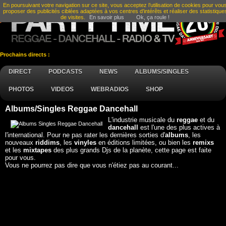
En poursuivant votre navigation sur ce site, vous acceptez l’utilisation de cookies pour vou
proposer des publicités ciblées adaptées à vos centres d’intérêts et réaliser des statistique
de visites.
En savoir plus
Ok, ça roule !
Prochains directs :
DIRECT
PODCASTS
NEWS
ALBUMS/SINGLES
PHOTOS
VIDEOS
WEBRADIOS
SHOP
Albums/Singles Reggae Dancehall
L'industrie musicale du
reggae
et du
dancehall
est l'une des plus actives à
l'international. Pour ne pas rater les dernières sorties d'
albums
, les
nouveaux
riddims
, les
vinyles
en éditions limitées, ou bien les
remixs
et les
mixtapes
des plus grands Djs de la planète, cette page est faite
pour vous.
Vous ne pourrez pas dire que vous n'étiez pas au courant...