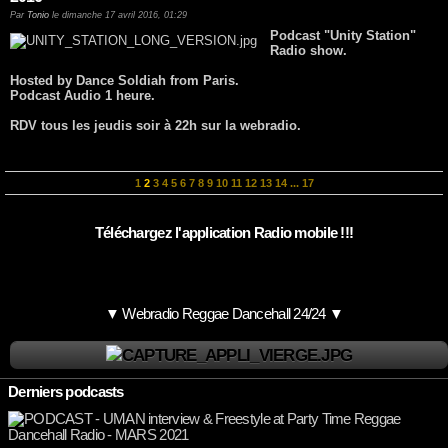
Par
Tonio
le dimanche 17 avril 2016, 01:29
Podcast "Unity Station"
Radio show.
Hosted by Dance Soldiah from Paris.
Podcast Audio 1 heure.
RDV tous les jeudis soir à 22h sur la webradio.
1
2
3
4
5
6
7
8
9
10
11
12
13
14
...
17
Téléchargez l'application Radio mobile !!!
▼ Webradio Reggae Dancehall 24/24 ▼
Derniers podcasts