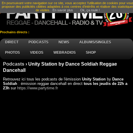
En poursuivant votre navigation sur ce site, vous acceptez l’utilisation de cookies pour vou
proposer des publicités ciblées adaptées à vos centres d’intérêts et réaliser des statistique
de visites.
En savoir plus
Ok, ça roule !
Prochains directs :
DIRECT
PODCASTS
NEWS
ALBUMS/SINGLES
PHOTOS
VIDEOS
WEBRADIOS
SHOP
Podcasts
› Unity Station by Dance Soldiah Reggae
Dancehall
Retrouvez ici tous les podcasts de l'émission
Unity Station
by
Dance
Soldiah
: émission reggae dancehall en direct
tous les jeudis de 22h a
23h
sur
https://www.partytime.fr