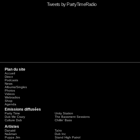
Tweets by PartyTimeRadio
Plan du site
Accueil
Direct
Podcasts
News
Albums/Singles
Photos
Videos
Webradios
Shop
Agenda
Emissions diffusées
Party Time
Unity Station
Dub Me Crazy
The Bassment Sessions
Culture Dub
Chillin' Bass
Artistes
Danakil
Taïro
Naâman
Dub Inc
Puppa Jim
Stand High Patrol