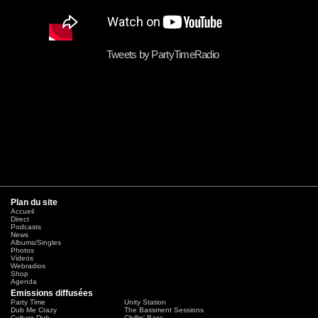
Tweets by PartyTimeRadio
Plan du site
Accueil
Direct
Podcasts
News
Albums/Singles
Photos
Videos
Webradios
Shop
Agenda
Emissions diffusées
Party Time
Unity Station
Dub Me Crazy
The Bassment Sessions
Culture Dub
Chillin' Bass