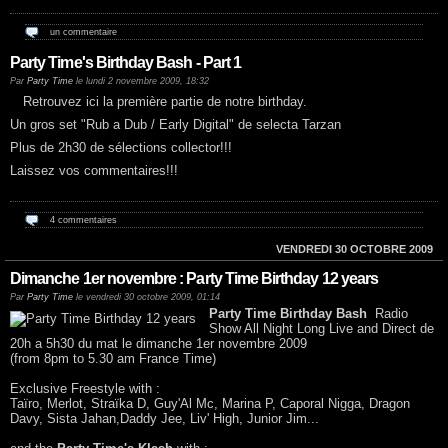
un commentaire
Party Time's Birthday Bash - Part 1
Par
Party Time
le lundi 2 novembre 2009, 18:32
Retrouvez ici la première partie de notre birthday.
Un gros set "Rub a Dub / Early Digital" de selecta Tarzan
Plus de 2h30 de sélections collector!!!
Laissez vos commentaires!!!
4 commentaires
VENDREDI 30 OCTOBRE 2009
Dimanche 1er novembre : Party Time Birthday 12 years
Par
Party Time
le vendredi 30 octobre 2009, 01:14
Party Time Birthday Bash
Radio
Show All Night Long Live and Direct de
20h a 5h30 du mat le dimanche 1er novembre 2009
(from 8pm to 5.30 am France Time)
Exclusive Freestyle with :
Taïro, Merlot, Straïka D, Guy'Al Mc, Marina P, Caporal Nigga, Dragon
Davy, Sista Jahan,Daddy Jee, Liv' High, Junior Jim...