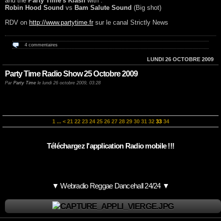
and the
Party Time's Klash
with :
Robin Hood Sound
vs
Bam Salute Sound
(Big shot)
RDV on
http://www.partytime.fr
sur le canal Strictly News
4 commentaires
LUNDI 26 OCTOBRE 2009
Party Time Radio Show 25 Octobre 2009
Par
Party Time
le lundi 26 octobre 2009, 03:28
1
...
<
21
22
23
24
25
26
27
28
29
30
31
32
33
34
Téléchargez l'application Radio mobile !!!
▼ Webradio Reggae Dancehall 24/24 ▼