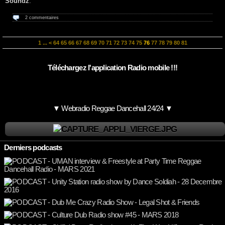
Soundz
.
2 commentaires
1
...
<
64
65
66
67
68
69
70
71
72
73
74
75
76
77
78
79
80
81
Téléchargez l'application Radio mobile !!!
▼ Webradio Reggae Dancehall 24/24 ▼
Derniers podcasts