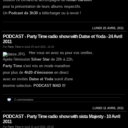
pour la présentation de leurs albums respectifs.
Un
Podcast de 3h30
a télécharger ou à revoir !
LUNDI 25 AVRIL 2011
PODCAST - Party Time radio show with Datse et Yoda - 24 Avril
2011
Par
Party Time
le lundi 25 avril 2011, 14:16
Hier vous en avez eu pour vos oreilles.
Après l'émission
Silver Star
de 20h à 22h,
Party Time
s'est mis en mode marathon
pour plus de
4h20 d'émission
en direct
avec en invités
Datse et Yoda
suivit d'une
énorme selection.
PODCAST MAD !!!
2 commentaires
LUNDI 11 AVRIL 2011
PODCAST - Party Time radio show with sista Majesty - 10 Avril
2011
Par
Party Time
le lundi 11 avril 2011, 03:32