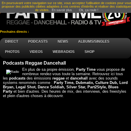
En poursuivant votre navigation sur ce site, vous acceptez l’utilisation de cookies pour vou
proposer des publicités ciblées adaptées à vos centres d’intérêts et réaliser des statistique
de visites.
En savoir plus
Ok, ça roule !
Prochains directs :
DIRECT
PODCASTS
NEWS
ALBUMS/SINGLES
PHOTOS
VIDEOS
WEBRADIOS
SHOP
Podcasts Reggae Dancehall
En plus de sa propre émission,
Party Time
vous propose de
nombreux rendez-vous toute la semaine. Retrouvez ici tous
les
podcasts
des émissions
reggae
et
dancehall
avec des sounds
systems renommés comme :
Party Time, Dubmatix, Culture Dub, Lord
Bryan, Legal Shot, Dance Soldiah, Silver Star, Part2Style, Blues
Party
et bien d'autres. Des heures de mix, des interviews, des freestyles
et plein d'autres choses à découvrir.