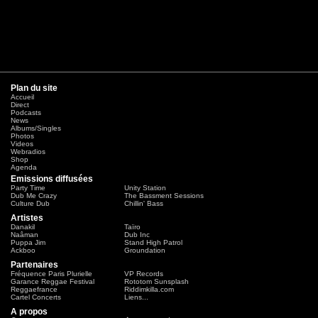
Plan du site
Accueil
Direct
Podcasts
News
Albums/Singles
Photos
Videos
Webradios
Shop
Agenda
Emissions diffusées
Party Time
Unity Station
Dub Me Crazy
The Bassment Sessions
Culture Dub
Chillin' Bass
Artistes
Danakil
Taïro
Naâman
Dub Inc
Puppa Jim
Stand High Patrol
Ackboo
Groundation
Partenaires
Fréquence Paris Plurielle
VP Records
Garance Reggae Festival
Rototom Sunsplash
Reggaefrance
Riddimkilla.com
Cartel Concerts
Liens...
A propos