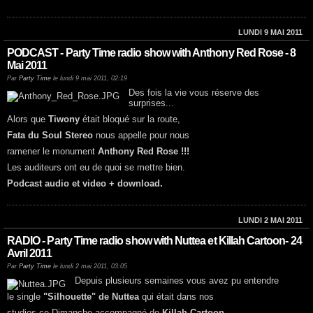
LUNDI 9 MAI 2011
PODCAST - Party Time radio show with Anthony Red Rose - 8
Mai 2011
Par
Party Time
le lundi 9 mai 2011, 02:19
Des fois la vie vous réserve des
surprises...
Alors que
Tiwony
était bloqué sur la route,
Fata du Soul Stereo
nous appelle pour nous
ramener le monument
Anthony Red Rose !!!
Les auditeurs ont eu de quoi se mettre bien.
Podcast audio et video + download.
LUNDI 2 MAI 2011
RADIO - Party Time radio show with Nuttea et Killah Cartoon- 24
Avril 2011
Par
Party Time
le lundi 2 mai 2011, 03:05
Depuis plusieurs semaines vous avez pu entendre
le single
"Silhouette" de Nuttea
qui était dans nos
studios ce Dimanche accompagné de
Killah Cartoon