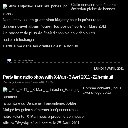
Cette semaine une énorme
émission pleine de bonnes
vibes.
Nous recevions en
guest sista Majesty
pour la présentation
de son
nouvel album "ouvrir les portes" sorti en Mars 2011
.
Un
podcast de plus de 3h40
disponible en vidéo ou en
audio à télécharger.
Party Time dans tes oreilles c'est le bon !!!
un commentaire
LUNDI 4 AVRIL 2011
Party time radio show with X-Man - 3 Avril 2011 - 22h-minuit
Par
Party Time
le lundi 4 avril 2011, 02:46
Comme convenu, nous
avons reçu cette
semaine
la pointure du Dancehall francophone:
X-Man
.
Malgré les galères d'internet indépendantes de
notre volonté,
X-Man
nous a présenté son nouvel
album "Atypique"
qui sortira
le 25 Avril 2011
.