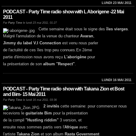
LUNDI 23 MAI 2011
PODCAST - Party Time radio show with L Aborigene -22 Mai
2011
Par
Party Time
le lundi 23 mai 2011, 01:27
Cette semaine était sous le signe des
îles vierges
.
Malgré l'annulation de la venue du chanteur
Avaran
,
Jimmy du label V.I Connection
est venu nous parler
de l'actulité de ces îles trop peu connues.En 2ème
partie d'émission nous avons reçu
L'aborigène
pour
la présentation de son
album "Respect"
.
LUNDI 16 MAI 2011
PODCAST - Party Time radio show with Takana Zion et Bost
and Bim- 15 Mai 2011
Par
Party Time
le lundi 16 mai 2011, 03:36
2 invités
cette semaine: pour commencer nous
recevions le
guitariste Bim
pour la présentation
de la compil
"Hustling riddim"
3 version, et
ensuite nous sommes partis vers l'
Afrique
avec
l'artiste
Takana Zion
et son album
Rasta Government