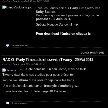
Par
Party Time
le vendredi 10 juin 2011, 10:00
Tous les Jeudis soir sur
Party Time
,retrouvez
Unity Station
.
Pour ceux qui seraient passés à côté,voici le
podcast du 9 Juin 2011.
Spécial Reggae Dancehall mix !!!
Pour download l'émission cliquez ici
un commentaire
LUNDI 30 MAI 2011
RADIO - Party Time radio show with Tiwony - 29 Mai 2011
Par
Party Time
le lundi 30 mai 2011, 02:59
Cete semaine, un seul invité, mais de taille...
Tiwony
était dans nos studios pour nous présenter
son nouvel
album "Cité soleil"
déjà dans les bacs.
Une émission cloturée par un
freestyle d'anthologie.
..
... une fois de plus !!! Telechargez!!! Partagez!!!
2 commentaires