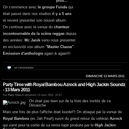
plus...
On commence avec
le groupe Funde
qui
était passé dans nos studios
il y a 5 ans
et revient presenter son nouvel album.
On continue avec la venue du
chanteur
incontournable de la scène reggae
depuis
des années:
Mc Janik
venu nous presenter
en exclusivité son album
"Master Classe"
.
Emission d'anthologie
again & again!!!
un commentaire
DIMANCHE 13 MARS 2011
Party Time with Royal Bambou Azrock and High Jackin Soundz
- 13 Mars 2011
Par
Party Time
le dimanche 13 mars 2011, 16:57
On était pas bien sur de la liste des invités de ce
Dimanche
Mais une fois de plus l'affiche était lourde!!! On attaque par la venue de
Royal Bambou
(ex Jah Pearl) suivit du grand retour du vétéran
Azrock
qui vient pour la sortie de sa remix-tape produite par le
High Jackin