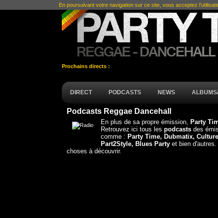
En poursuivant votre navigation sur ce site, vous acceptez l’utilisat
Prochains directs :
DIRECT
PODCASTS
NEWS
ALBUMS/
Podcasts Reggae Dancehall
En plus de sa propre émission,
Party T
Retrouvez ici tous les
podcasts
des émis
comme :
Party Time, Dubmatix, Culture
Part2Style, Blues Party
et bien d'autres.
choses à découvrir.