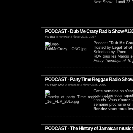
Next Show : Lundi 23
PODCAST - Dub Me Crazy Radio Show #130 
Par
Ben
le mercredi 4 février 2015, 10:57
Podcast
"Dub Me Cra
Hosted by
Legal Sho
Selection by Paco
RDV tous les Mardis so
Every Tuesdays at 10 
PODCAST - Party Time Reggae Radio Show St
Par
Party Time
le dimanche 1 février 2015, 22:00
Cette semaine on s'est
qu'on adore vous rajou
chauds. Vous n'aurez l
semaine prochaine on r
Rendez vous tous les
PODCAST - The History of Jamaïcan music fr