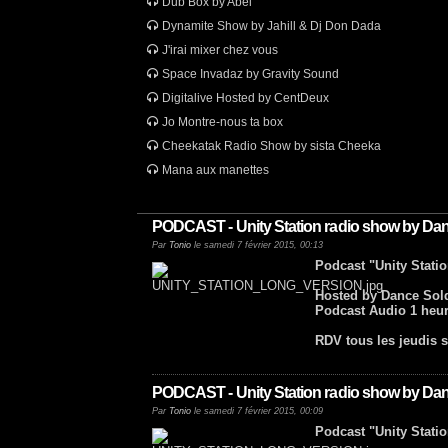
Dub Box by Abel
Dynamite Show by Jahill & Dj Don Dada
J'irai mixer chez vous
Space Invadaz by Gravity Sound
Digitalive Hosted by CentDeux
Jo Montre-nous ta box
Cheekatak Radio Show by sista Cheeka
Mana aux manettes
PODCAST - Unity Station radio show by Danc
Par
Tonio
le samedi 7 février 2015, 00:13
Podcast "Unity Stati
Hosted by Dance Sold
Podcast Audio 1 heur
RDV tous les jeudis s
PODCAST - Unity Station radio show by Danc
Par
Tonio
le samedi 7 février 2015, 00:09
Podcast "Unity Stati