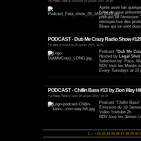
Par
Party Time
le mercredi 28 janvier 2015, 20:00
Après avoir fait quel
l'idée de vous présent
podcast de l'émission 
retrospective des prod
Blues qui se sont douc
PODCAST - Dub Me Crazy Radio Show #129 
Par
Ben
le mercredi 28 janvier 2015, 08:21
Podcast
"Dub Me Cra
Hosted by
Legal Sho
Selection by Paco, Ma
RDV tous les Mardis so
Every Tuesdays at 10 
PODCAST - Chillin Bass #13 by Zion Way Hif
Par
Party Time
le lundi 26 janvier 2015, 18:33
Podcast "Chillin Bass"
Emission du 19 Janvie
Vidéo Youtube 2h
RDV tous les 3èmes Lu
1
...
<
22
23
24
25
26
27
28
29
30