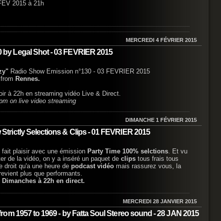
 FEV 2015 à 21h
MERCREDI 4 FÉVRIER 2015
by Legal Shot - 03 FEVRIER 2015
zy"
Radio Show Emission n°130 - 03 FEVRIER 2015
t
from
Rennes.
ir à 22h en streaming vidéo Live & Direct.
pm on live video streaming
DIMANCHE 1 FÉVRIER 2015
rictly Selections & Clips - 01 FEVRIER 2015
 fait plaisir avec une émission
Party Time 100% selctions
. Et vu
ter de la vidéo, on y a inséré un paquet de
clips
tous frais tous
e droit qu'a une heure de
podcast vidéo
mais rassurez vous, la
evient plus que performants.
 Dimanches à 22h en direct.
MERCREDI 28 JANVIER 2015
om 1957 to 1969 - by Fatta Soul Stereo sound - 28 JAN 2015