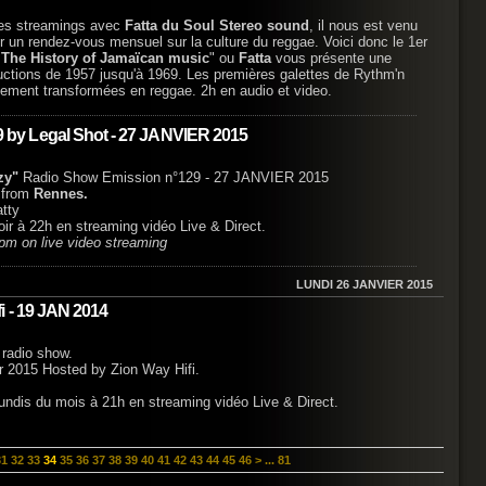
ques streamings avec
Fatta du Soul Stereo sound
, il nous est venu
er un rendez-vous mensuel sur la culture du reggae. Voici donc le 1er
"
The History of Jamaïcan music
" ou
Fatta
vous présente une
uctions de 1957 jusqu'à 1969. Les premières galettes de Rythm'n
ement transformées en reggae. 2h en audio et video.
by Legal Shot - 27 JANVIER 2015
zy"
Radio Show Emission n°129 - 27 JANVIER 2015
t
from
Rennes.
tty
ir à 22h en streaming vidéo Live & Direct.
pm on live video streaming
LUNDI 26 JANVIER 2015
i - 19 JAN 2014
 radio show.
r 2015 Hosted by Zion Way Hifi.
ndis du mois à 21h en streaming vidéo Live & Direct.
31
32
33
34
35
36
37
38
39
40
41
42
43
44
45
46
>
...
81