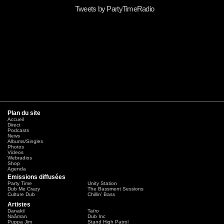
Tweets by PartyTimeRadio
Plan du site
Accueil
Direct
Podcasts
News
Albums/Singles
Photos
Videos
Webradios
Shop
Agenda
Emissions diffusées
Party Time
Unity Station
Dub Me Crazy
The Bassment Sessions
Culture Dub
Chillin' Bass
Artistes
Danakil
Taïro
Naâman
Dub Inc
Puppa Jim
Stand High Patrol