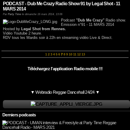
PODCAST - Dub Me Crazy Radio Show 91 by Legal Shot - 11
MARS 2014
Par
Party Time
le dimanche 16 mars 2014, 13:06
Podcast
"Dub Me Crazy"
Radio show.
Emission n°91 - 11 MARS 2014
Hosted by
Legal Shot from Rennes.
Vidéo Youtube 2 heure.
RDV tous les Mardis soir à 22h en streaming vidéo Live & Direct.
1
2
3
4
5
6
7
8
9
10
11
12
13
Téléchargez l'application Radio mobile !!!
▼ Webradio Reggae Dancehall 24/24 ▼
Derniers podcasts