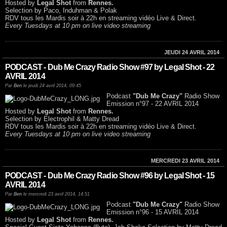
Hosted by
Legal Shot
from
Rennes.
Selection by Paco, Induhman & Polak
RDV tous les Mardis soir à 22h en streaming vidéo Live & Direct.
Every Tuesdays at 10 pm on live video streaming
JEUDI 24 AVRIL 2014
PODCAST - Dub Me Crazy Radio Show #97 by Legal Shot - 22
AVRIL 2014
Par
Ben
le jeudi 24 avril 2014, 09:45
Podcast
"Dub Me Crazy"
Radio Show
Emission n°97 - 22 AVRIL 2014
Hosted by
Legal Shot
from
Rennes.
Selection by Electrophil & Matty Dread
RDV tous les Mardis soir à 22h en streaming vidéo Live & Direct.
Every Tuesdays at 10 pm on live video streaming
MERCREDI 23 AVRIL 2014
PODCAST - Dub Me Crazy Radio Show #96 by Legal Shot - 15
AVRIL 2014
Par
Ben
le mercredi 23 avril 2014, 14:51
Podcast
"Dub Me Crazy"
Radio Show
Emission n°96 - 15 AVRIL 2014
Hosted by
Legal Shot
from
Rennes.