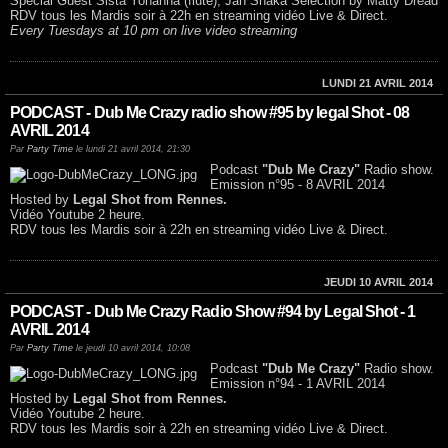
Special Guest Sista Yohanna (flute), Jah Shaka Selection by Matty Dread
RDV tous les Mardis soir à 22h en streaming vidéo Live & Direct.
Every Tuesdays at 10 pm on live video streaming
LUNDI 21 AVRIL 2014
PODCAST - Dub Me Crazy radio show #95 by legal Shot - 08
AVRIL 2014
Par
Party Time
le lundi 21 avril 2014, 21:30
Podcast
"Dub Me Crazy"
Radio show.
Emission n°95 - 8 AVRIL 2014
Hosted by
Legal Shot from Rennes.
Vidéo Youtube 2 heure.
RDV tous les Mardis soir à 22h en streaming vidéo Live & Direct.
JEUDI 10 AVRIL 2014
PODCAST - Dub Me Crazy Radio Show #94 by Legal Shot - 1
AVRIL 2014
Par
Party Time
le jeudi 10 avril 2014, 10:08
Podcast
"Dub Me Crazy"
Radio show.
Emission n°94 - 1 AVRIL 2014
Hosted by
Legal Shot from Rennes.
Vidéo Youtube 2 heure.
RDV tous les Mardis soir à 22h en streaming vidéo Live & Direct.