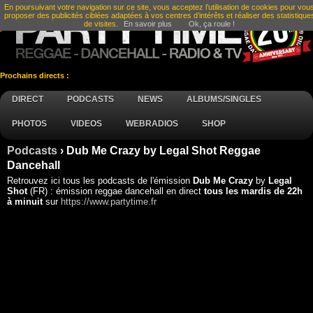
En poursuivant votre navigation sur ce site, vous acceptez l’utilisation de cookies pour vou
proposer des publicités ciblées adaptées à vos centres d’intérêts et réaliser des statistique
de visites.
En savoir plus
Ok, ça roule !
Prochains directs :
DIRECT
PODCASTS
NEWS
ALBUMS/SINGLES
PHOTOS
VIDEOS
WEBRADIOS
SHOP
Podcasts
› Dub Me Crazy by Legal Shot Reggae
Dancehall
Retrouvez ici tous les podcasts de l'émission
Dub Me Crazy
by
Legal
Shot
(FR) : émission reggae dancehall en direct
tous les mardis de 22h
à minuit
sur
https://www.partytime.fr