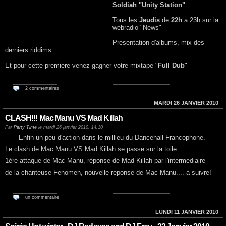
Soldiah "Unity Station"
Tous les
Jeudis
de
22h
a 23h sur la
webradio "News"
Presentation d'albums, mix des
derniers riddims...
Et pour cette premiere venez gagner votre mixtape "
Full Dub
"
2 commentaires
MARDI 26 JANVIER 2010
CLASH!!! Mac Manu VS Mad Killah
Par
Party Time
le mardi 26 janvier 2010, 14:10
Enfin un peu d'action dans le millieu du Dancehall Francophone.
Le clash de Mac Manu VS Mad Killah se passe sur la toile.
1ère attaque de Mac Manu, réponse de Mad Killah par l'intermediaire
de la chanteuse Fenomen, nouvelle reponse de Mac Manu.... a suivre!
un commentaire
LUNDI 11 JANVIER 2010