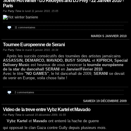
Soirée Hot winter - DJ Redeyes and DJ Frey - 22 Janvier 2010 -
Paris
Par
Party Time
le lundi 11 janvier 2010, 15:05
11 commentaires
MARDI 5 JANVIER 2010
Tournee Europeenne de Serani
Par
Party Time
le mardi 5 janvier 2010, 16:34
Après les succès consécutifs des tournées des artistes jamaïcains
ASSASSIN, DEMARCO, MAVADO, BUSY SIGNAL
et
KIPRICH, Special
Delivery Music
est heureux de vous annoncer la
tournée européenne
de la star du dancehall SERANI
en
Janvier/Février 2010
.
Avec le titre
"NO GAMES"
, le hit dancehall de 2009,
SERANI
se devait
de venir en Europe, voila chose faite !
2 commentaires
SAMEDI 19 DÉCEMBRE 2009
Video de la treve entre Vybz Kartel et Mavado
Par
Party Time
le samedi 19 décembre 2009, 01:55
Vybz Kartel
et
Mavado
ont enterré la hache de guerre
qui opposait le clan Gaza contre Gully depuis plusieurs mois.