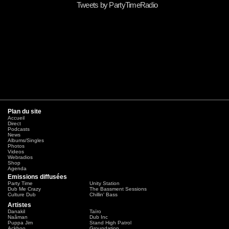
Tweets by PartyTimeRadio
Plan du site
Accueil
Direct
Podcasts
News
Albums/Singles
Photos
Videos
Webradios
Shop
Agenda
Emissions diffusées
Party Time
Unity Station
Dub Me Crazy
The Bassment Sessions
Culture Dub
Chillin' Bass
Artistes
Danakil
Taïro
Naâman
Dub Inc
Puppa Jim
Stand High Patrol
Ackboo
Groundation