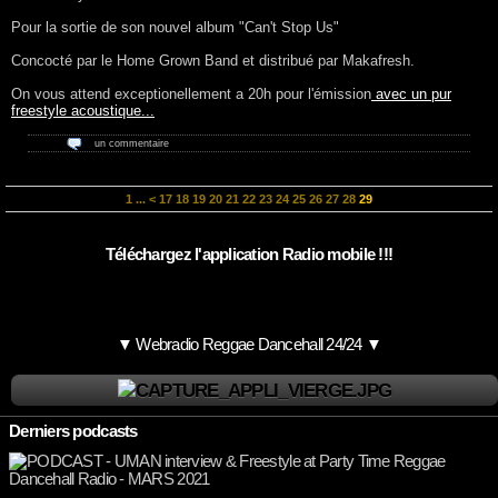
Pour la sortie de son nouvel album "Can't Stop Us"
Concocté par le Home Grown Band et distribué par Makafresh.
On vous attend exceptionellement a 20h pour l'émission
avec un pur
freestyle acoustique...
un commentaire
1
...
<
17
18
19
20
21
22
23
24
25
26
27
28
29
Téléchargez l'application Radio mobile !!!
▼ Webradio Reggae Dancehall 24/24 ▼
Derniers podcasts