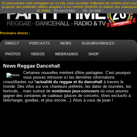
En poursuivant votre navigation sur ce site, vous acceptez l’utilisation de cookies pour vou
proposer des publicités ciblées adaptées à vos centres d’intérêts et réaliser des statistique
de visites.
En savoir plus
Ok, ça roule !
Prochains directs :
DIRECT
PODCASTS
NEWS
ALBUMS/SINGLES
PHOTOS
VIDEOS
WEBRADIOS
SHOP
News Reggae Dancehall
Certaines nouvelles méritent d'être partagées. C'est pourquoi
vous pouvez retrouver ici les dernières informations
croustillantes sur l'
actualité du reggae et du dancehall
à travers le
monde. Des infos sur vos chanteurs préférés, les dates de tournées, les
festivals... mais surtout de
nombreux jeux-concours
où vous pourrez
gagner des centaines de cadeaux (places de concerts, titres exclusifs à
télécharger, goodies, et plus encore...). Alors à vous de jouer !